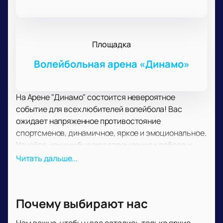
Площадка
Волейбольная арена «Динамо»
На Арене "Динамо" состоится невероятное
событие для всех любителей волейбола! Вас
ожидает напряженное противостояние
спортсменов, динамичное, яркое и эмоциональное.
Узнайте, какими бывают стремление к победе и
настоящий драйв! В напряженном столкновении
Читать дальше...
сойдутся лучшие из лучших, чтобы определить
сильнейшего, того, кто в бескомпромиссном
противостоянии получит заслуженное первенство.
Почему выбирают нас
У вас есть редкая возможность ощутить себя
участником всего происходящего на арене