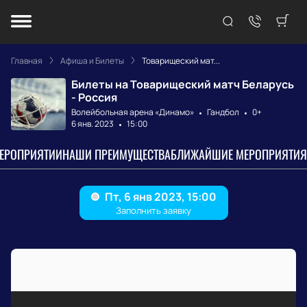
Главная
Афиша и Билеты
Товарищеский мат...
Билеты на Товарищеский матч Беларусь
- Россия
Волейбольная арена «Динамо»
Гандбол
0+
6 янв. 2023
15:00
МЕРОПРИЯТИИ
НАШИ ПРЕИМУЩЕСТВА
БЛИЖАЙШИЕ МЕРОПРИЯТИЯ