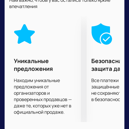
Нам важно, чтобы у вас остались только яркие
"Динамо". Ваши эмоции, поддержка на трибунах
впечатления
помогут спортсменам показать все, на что они
способны, ради достижения цели. Любовь и
поддержка болельщиков важна для них не менее
собственной подготовки и профессионализма.
Не упустите свой уникальный шанс помочь
любимым спортсменам одержать заслуженную
победу!
Уникальные
Безопасная 
предложения
защита данн
Находим уникальные
Все платежи про
предложения от
защищённые шлю
организаторов и
не сохраняются 
проверенных продавцов —
в безопасности.
даже те, которых уже нет в
официальной продаже.