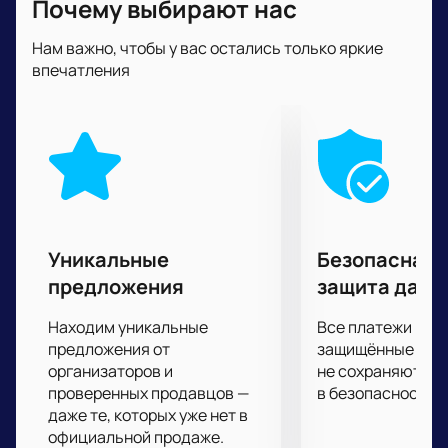
Почему выбирают нас
момента, потому что следить за происходящим на
арене будете буквально затаив дыхание.
Нам важно, чтобы у вас остались только яркие
У вас есть уникальный шанс стать
впечатления
непосредственным участником этого спортивного
шоу, ведь ваша поддержка с трибун важна для
спортсменов также как хорошая физическая
форма, подготовка и мастерство!
Бескомпромиссная встреча соперников
запомнится вам надолго!
Уникальные
Безопасная 
предложения
защита данн
Находим уникальные
Все платежи про
предложения от
защищённые шлю
организаторов и
не сохраняются 
проверенных продавцов —
в безопасности.
даже те, которых уже нет в
официальной продаже.