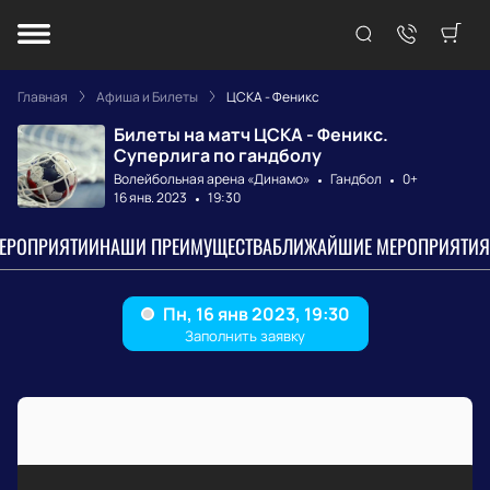
Главная
Афиша и Билеты
ЦСКА - Феникс
Билеты на матч ЦСКА - Феникс.
Суперлига по гандболу
Волейбольная арена «Динамо»
Гандбол
0+
16 янв. 2023
19:30
МЕРОПРИЯТИИ
НАШИ ПРЕИМУЩЕСТВА
БЛИЖАЙШИЕ МЕРОПРИЯТИЯ