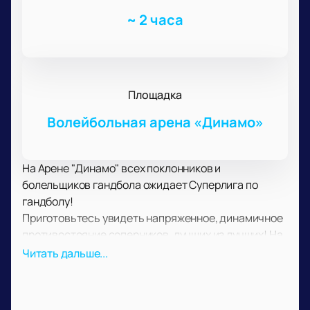
~
2 часа
Площадка
Волейбольная арена «Динамо»
На Арене "Динамо" всех поклонников и
болельщиков гандбола ожидает Суперлига по
гандболу!
Приготовьтесь увидеть напряженное, динамичное
противостояние соперников, лучших из лучших! На
ваших глазах участники поединка сойдутся в
Читать дальше...
непримиримом соперничестве, чтобы определить
сильнейшего.
С трибун вы не пропустите ни одного важного