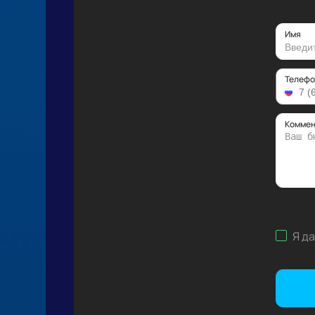
Имя
Телефо
Коммен
Я д