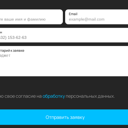
Email
н
тарий к заявке
аю свое согласие на
обработку
персональных данных
.
Отправить заявку