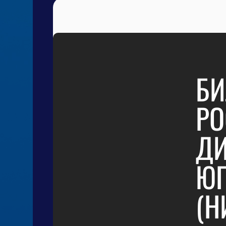
БИ
РО
ДИ
ЮГ
(Н