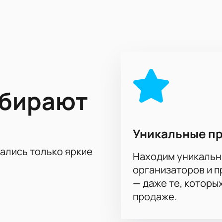
равне с участниками состязания, ведь ваша поддержка с три
 упустите ни одного важного момента из противостояния со
ыбирают
Уникальные п
тались только яркие
Находим уникальн
организаторов и 
— даже те, которы
продаже.