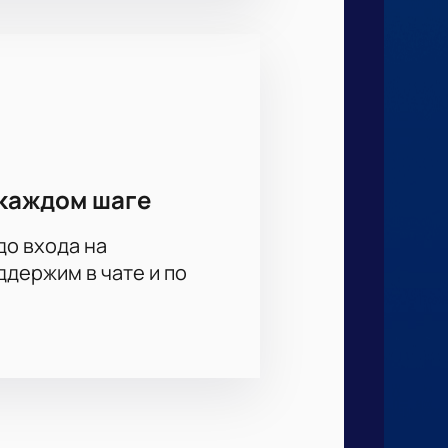
каждом шаге
до входа на
держим в чате и по