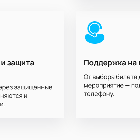
 и защита
Поддержка на 
От выбора билета 
мероприятие — под
через защищённые
телефону.
аняются и
и.