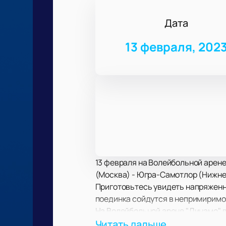
Дата
13 февраля, 202
13 февраля на Волейбольной арен
(Москва) - Югра-Самотлор (Нижне
Приготовьтесь увидеть напряженно
поединка сойдутся в непримиримо
На Волейбольной арене "Динамо" в
гарантировано подарит вам заряд 
Читать дальше...