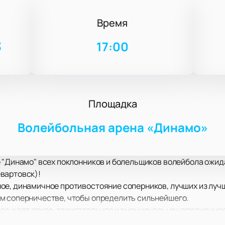
Время
3
17:00
Площадка
Волейбольная арена «Динамо»
е "Динамо" всех поклонников и болельщиков волейбола ожид
вартовск)!
е, динамичное противостояние соперников, лучших из лучш
м соперничестве, чтобы определить сильнейшего.
ас ждет яркое, зажигательное и эмоционально напряженное
бодрости, энергии, настоящие спортивные эмоции, такие ка