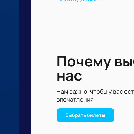
стремление к победе.
В центре событий вы окажетесь на
мастерство самих спортсменов. Не
на трибунах затаив дыхание.
Почему в
нас
Нам важно, чтобы у вас ос
впечатления
Выбрать билеты