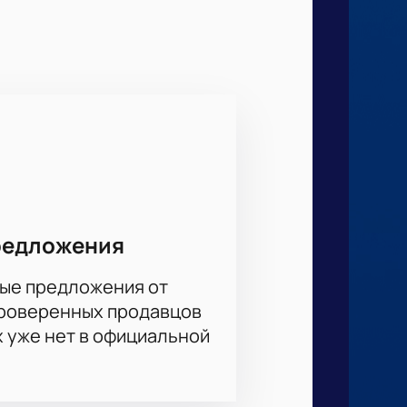
бун также важна для победы, как и
перников! Вы точно будете сидеть
редложения
ые предложения от
проверенных продавцов
х уже нет в официальной