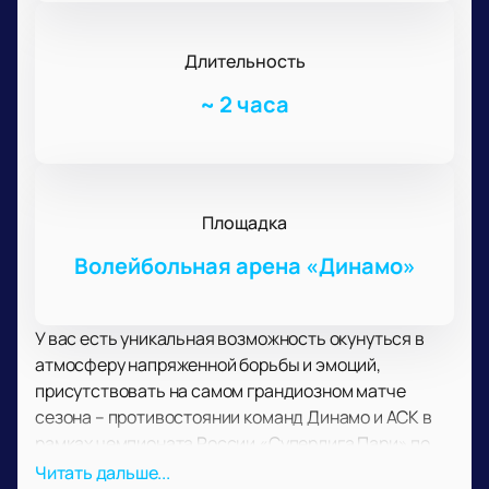
Длительность
~
2 часа
Площадка
Волейбольная арена «Динамо»
У вас есть уникальная возможность окунуться в
атмосферу напряженной борьбы и эмоций,
присутствовать на самом грандиозном матче
сезона – противостоянии команд Динамо и АСК в
рамках чемпионата России «Суперлига Пари» по
волейболу. И все это будет происходить на
Читать дальше...