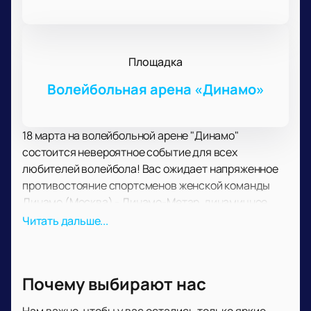
Площадка
Волейбольная арена «Динамо»
18 марта на волейбольной арене "Динамо"
состоится невероятное событие для всех
любителей волейбола! Вас ожидает напряженное
противостояние спортсменов женской команды
Динамо (Москва) - Динамо-Метар, динамичное,
яркое и эмоциональное.
Читать дальше...
Вас ожидают несколько часов напряженного,
захватывающего противостояния соперников,
каждый из которых не намерен уступать другому.
Почему выбирают нас
Узнайте, что такое настоящий дух соперничества,
воля к победе и стремление, словом, настоящие