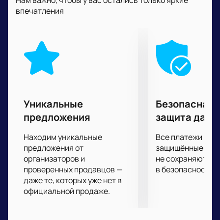
Нам важно, чтобы у вас остались только яркие
спортивные эмоции.
впечатления
С трибун вы не пропустите ни одного важного
момента, потому что следить за происходящим на
арене будете буквально затаив дыхание.
У вас есть редкая возможность ощутить себя
участником всего происходящего на Волейбольной
арене "Динамо". Ваши эмоции, поддержка на
трибунах помогут спортсменам показать все, на
что они способны, ради достижения цели. Любовь и
Уникальные
Безопасная 
поддержка болельщиков важна для них не менее
предложения
защита данн
собственной подготовки и профессионализма.
Находим уникальные
Все платежи про
предложения от
защищённые шлю
организаторов и
не сохраняются 
проверенных продавцов —
в безопасности.
даже те, которых уже нет в
официальной продаже.