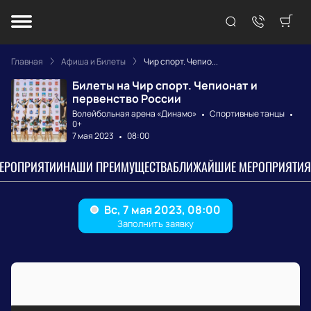
Главная
Афиша и Билеты
Чир спорт. Чепио...
Билеты на Чир спорт. Чепионат и
первенство России
Волейбольная арена «Динамо»
Спортивные танцы
0+
7 мая 2023
08:00
МЕРОПРИЯТИИ
НАШИ ПРЕИМУЩЕСТВА
БЛИЖАЙШИЕ МЕРОПРИЯТИЯ