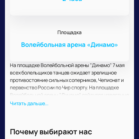
Площадка
Волейбольная арена «Динамо»
На площадке Волейбольной арены "Динамо" 7 мая
всех болельщиков танцев ожидает зрелищное
противостояние сильных соперников, Чепионат и
первенство России по Чир спорту. На площадке
Волейбольной арены "Динамо" сойдутся известные
спортсмены, чтобы выявить лучшего среди лучших!
Читать дальше...
Вас ожидают несколько часов напряженного,
захватывающего противостояния соперников,
каждый из которых не намерен уступать другому.
Почему выбирают нас
Узнайте, что такое настоящий дух соперничества,