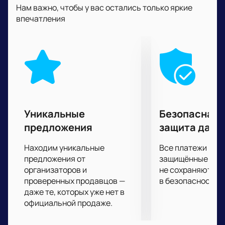
воля к победе и стремление, словом, настоящие
Нам важно, чтобы у вас остались только яркие
спортивные эмоции.
впечатления
С трибун вы не пропустите ни одного важного
момента, потому что следить за происходящим на
арене будете буквально затаив дыхание.
У вас есть редкая возможность ощутить себя
участником всего происходящего на площадке
Волейбольной арены "Динамо". Ваши эмоции,
поддержка на трибунах помогут спортсменам
показать все, на что они способны, ради
Уникальные
Безопасная 
достижения цели. Любовь и поддержка
предложения
защита данн
болельщиков важна для них не менее собственной
подготовки и профессионализма.
Находим уникальные
Все платежи про
предложения от
защищённые шлю
организаторов и
не сохраняются 
проверенных продавцов —
в безопасности.
даже те, которых уже нет в
официальной продаже.