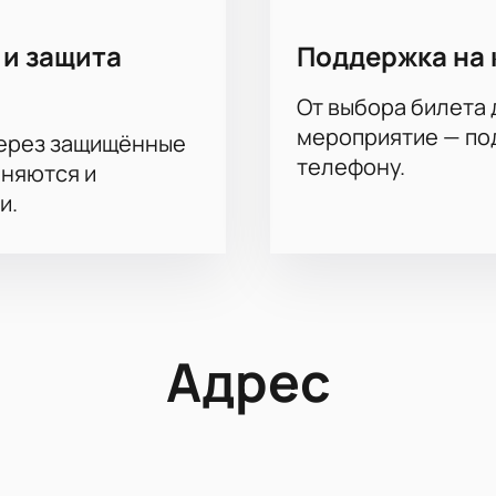
 и защита
Поддержка на 
От выбора билета 
мероприятие — под
через защищённые
телефону.
аняются и
и.
Адрес