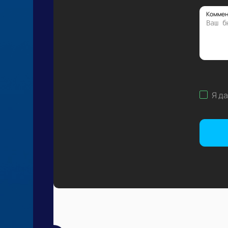
Коммен
Я д