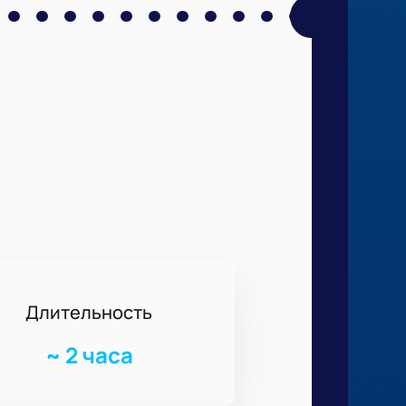
Длительность
~
2 часа