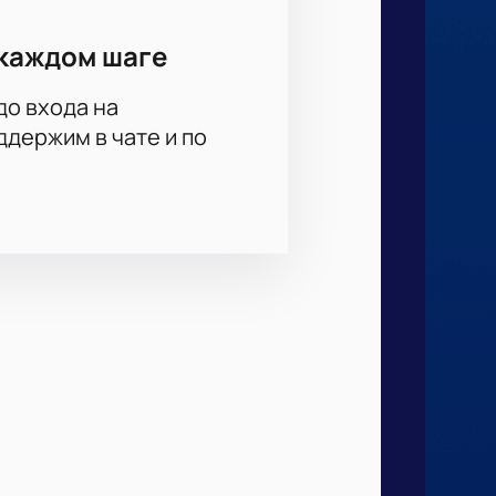
каждом шаге
до входа на
держим в чате и по