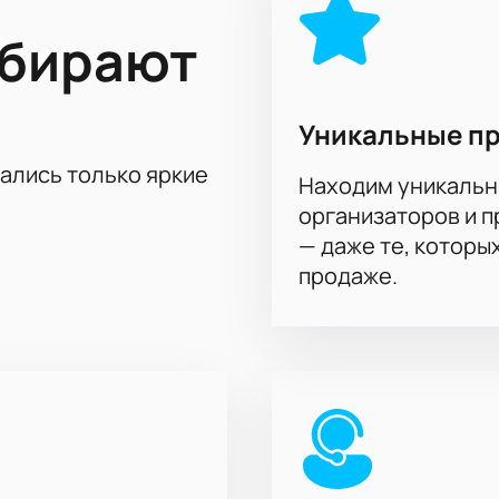
л чемпионата России по волейболу!
ыбирают
Уникальные п
тались только яркие
Находим уникальн
организаторов и 
— даже те, которы
продаже.