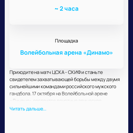
~
2 часа
Площадка
Волейбольная арена «Динамо»
Приходите на матч ЦСКА - СКИФ и станьте
свидетелем захватывающей борьбы между двумя
сильнейшими командами российского мужского
гандбола. 17 октября на Волейбольной арене
«Динамо» состоится поистине эпическое
противостояние. Встреча между грандами спорта
Читать дальше...
обещает стать ярким и незабываемым событием.
ЦСКА – это настоящие легенды гандбола. Сильные,
уверенные и готовые к борьбе, они сражаются на