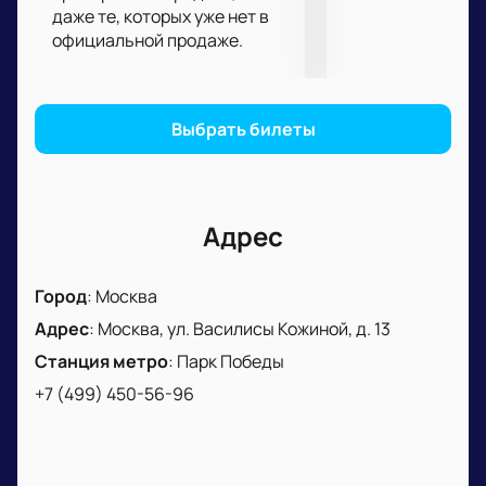
даже те, которых уже нет в
удобным.
официальной продаже.
Купить билеты на кубок Легенд «Финал
четырех». Матч за третье место на
Волейбольной арене «Динамо»
можно на нашем
сайте. Не упустите возможность стать частью
Выбрать билеты
этого значимого спортивного события и
поддержать свою любимую команду.
Адрес
Город
:
Москва
Адрес
:
Москва, ул. Василисы Кожиной, д. 13
Станция метро
:
Парк Победы
+7 (499) 450-56-96