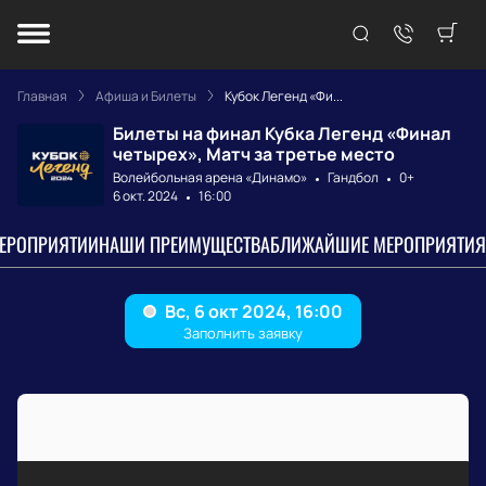
Главная
Афиша и Билеты
Кубок Легенд «Фи...
Билеты на финал Кубка Легенд «Финал
четырех», Матч за третье место
Волейбольная арена «Динамо»
Гандбол
0+
6 окт. 2024
16:00
МЕРОПРИЯТИИ
НАШИ ПРЕИМУЩЕСТВА
БЛИЖАЙШИЕ МЕРОПРИЯТИЯ