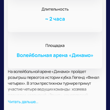
Длительность
~
2 часа
Площадка
Волейбольная арена «Динамо»
На волейбольной арене «Динамо» пройдет
розыгрыш первого в истории кубка Легенд «Финал
четырех». В этом престижном турнире примут
участие четыре ведущих команды: хозяева
площадки, казанский «Зенит», кемеровский
«Кузбасс» и белгородское «Белогорье». Матч за
Читать дальше...
третье место обещает стать ярким событием,