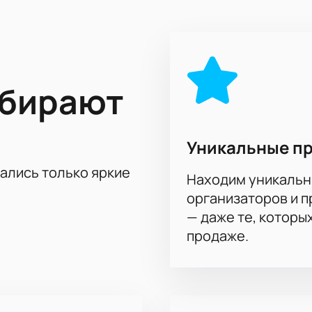
емая атмосфера.
астью этого события и поддержать свою любимую команду.
чшие места и приготовьтесь к волнующему спортивному зрел
л» — это не только шанс увидеть игру профессионалов, но
аждаясь атмосферой настоящего волейбольного противостоя
ыбирают
и готовьтесь к незабываемому вечеру в компании лучших во
Уникальные п
тались только яркие
Находим уникальн
организаторов и 
— даже те, которы
продаже.