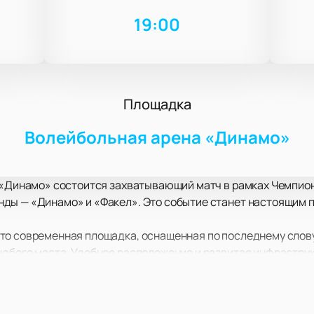
4
19:00
Площадка
Волейбольная арена «Динамо»
 «Динамо» состоится захватывающий матч в рамках Чемпиона
ды — «Динамо» и «Факел». Это событие станет настоящим 
то современная площадка, оснащенная по последнему слову
любого места. Удобное расположение и развитая инфрастру
ете насладиться не только игрой, но и атмосферой настоящ
» всегда отличаются высоким уровнем игры и напряженной
показать максимум своих возможностей. Болельщиков ждут