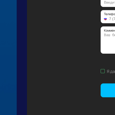
Телефо
Коммен
Я д