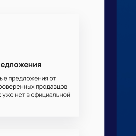
Купить билеты
на нашем сайте —
ищу.
 и отличная возможность провести
ния. Не откладывайте на потом,
лейболистов страны.
редложения
ые предложения от
проверенных продавцов
х уже нет в официальной