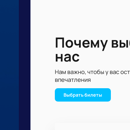
повороты и, конечно же, незабыва
Не упустите возможность стать ч
это просто и удобно. Выберите лу
Посещение матча «Динамо» — «Факе
время с семьей и друзьями, насл
Почему в
покупайте билеты на нашем сайте 
нас
Нам важно, чтобы у вас ос
впечатления
Выбрать билеты