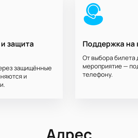
 и защита
Поддержка на 
От выбора билета 
мероприятие — под
через защищённые
телефону.
аняются и
и.
Адрес