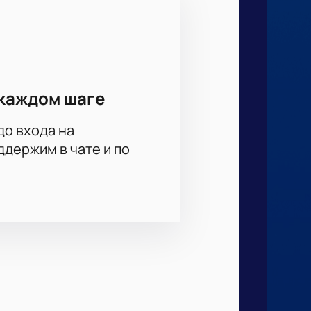
каждом шаге
до входа на
держим в чате и по