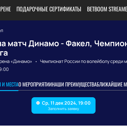
АРЕНЕ
ПОДАРОЧНЫЕ СЕРТИФИКАТЫ
BETBOOM STREAME
ел
а матч Динамо - Факел, Чемпион
га
рена «Динамо»
Чемпионат России по волейболу среди 
9:00
 И МЕСТА
О МЕРОПРИЯТИИ
НАШИ ПРЕИМУЩЕСТВА
БЛИЖАЙШИЕ М