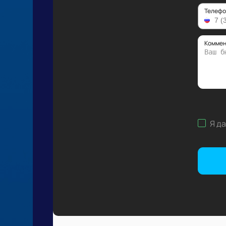
Телефо
Коммен
Я д