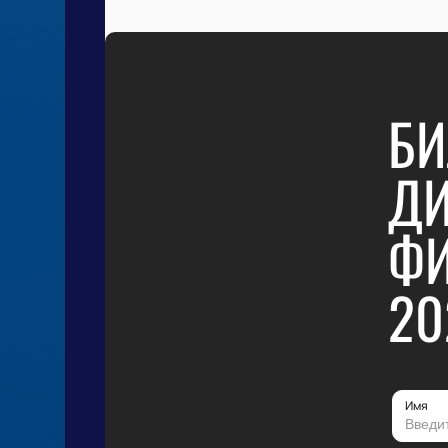
БИ
ДИ
ФИ
20
Имя