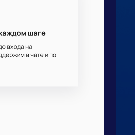
каждом шаге
до входа на
держим в чате и по