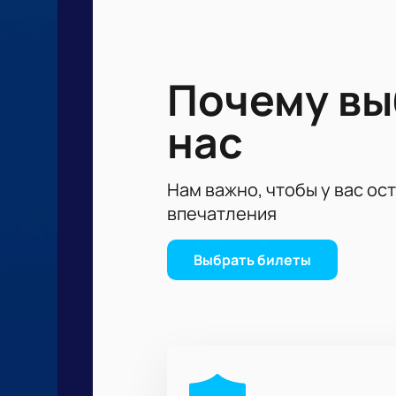
Посетив Волейбольную арену Динам
обеспечить себе место на этом з
команду и станьте частью историч
Почему в
нас
Нам важно, чтобы у вас ос
впечатления
Выбрать билеты