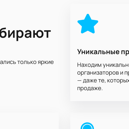
о, вы оцените не только высокий уровень игры, но и атмос
начительном матче, рекомендуем заранее
купить билеты
на 
еского события в мире волейбола!
ыбирают
Уникальные п
тались только яркие
Находим уникальн
организаторов и 
— даже те, которы
продаже.