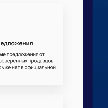
феру, царящую на трибунах. Чтобы
нашем сайте. Поддержите свою
редложения
ые предложения от
проверенных продавцов
х уже нет в официальной