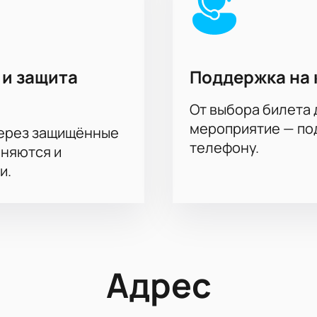
 и защита
Поддержка на 
От выбора билета 
мероприятие — под
через защищённые
телефону.
аняются и
и.
Адрес