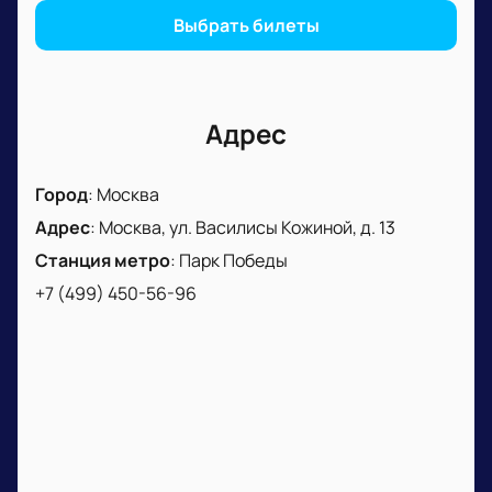
Менеджер подскажет свободные места, расскажет
Выбрать билеты
о правилах посещения и поможет выбрать вариант
для вашего визита. Вы можете задать вопросы о
мероприятии и получить консультацию по
программе. Уточняйте стоимость, выбирайте
Адрес
места в зале и посещайте спортивные события
вместе.
Город
:
Москва
Адрес
:
Москва, ул. Василисы Кожиной, д. 13
Станция метро
:
Парк Победы
+7 (499) 450-56-96