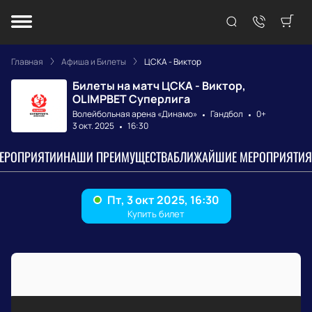
Главная
Афиша и Билеты
ЦСКА - Виктор
Билеты на матч ЦСКА - Виктор,
OLIMPBET Суперлига
Волейбольная арена «Динамо»
Гандбол
0+
3 окт. 2025
16:30
МЕРОПРИЯТИИ
НАШИ ПРЕИМУЩЕСТВА
БЛИЖАЙШИЕ МЕРОПРИЯТИЯ