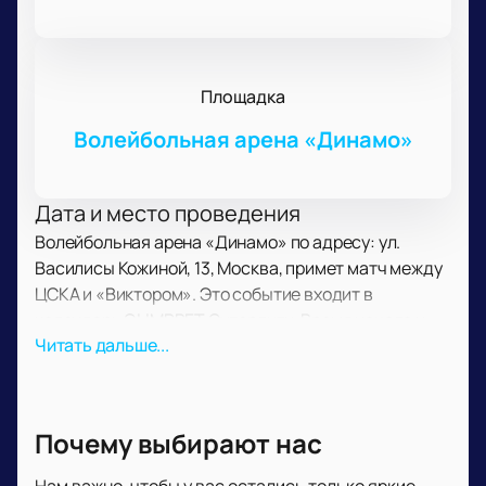
Площадка
Волейбольная арена «Динамо»
Дата и место проведения
Волейбольная арена «Динамо» по адресу: ул.
Василисы Кожиной, 13, Москва, примет матч между
ЦСКА и «Виктором». Это событие входит в
календарь OLIMPBET Суперлиги. Время начала и
Читать дальше...
продолжительность матча указаны на афише
нашего сайта.
О событии и площадке
ЦСКА — мужская гандбольная команда из Москвы,
Почему выбирают нас
основанная в 2020 году. Команда стала чемпионом
страны и выиграла Кубок России, Суперкубок и