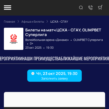
Главная
Афиша и Билеты
ЦСКА - СГАУ
Билеты на матч ЦСКА - СГАУ, OLIMPBET
Суперлига
Волейбольная арена «Динамо»
OLIMPBET Суперлига
0+
23 окт. 2025
19:30
МЕРОПРИЯТИИ
НАШИ ПРЕИМУЩЕСТВА
БЛИЖАЙШИЕ МЕРОПРИЯТИЯ