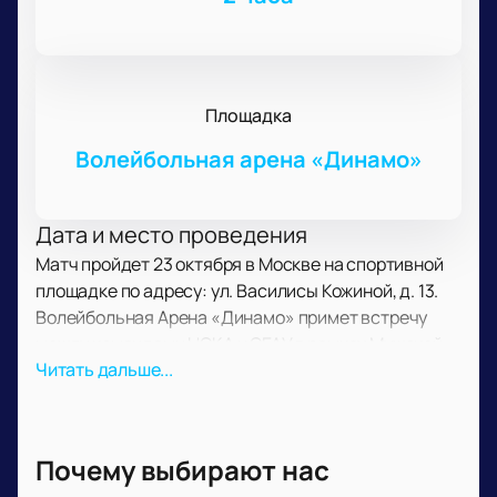
Площадка
Волейбольная арена «Динамо»
Дата и место проведения
Матч пройдет 23 октября в Москве на спортивной
площадке по адресу: ул. Василисы Кожиной, д. 13.
Волейбольная Арена «Динамо» примет встречу
между командами ЦСКА и СГАУ в рамках Мужской
Читать дальше...
Лиги.
О событии и площадке
В этот день сыграют команды ЦСКА и СГАУ. Матч
состоится в рамках российского чемпионата среди
Почему выбирают нас
мужских команд. Волейбольная Арена «Динамо»