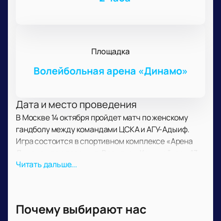
Площадка
Волейбольная арена «Динамо»
Дата и место проведения
В Москве 14 октября пройдет матч по женскому
гандболу между командами ЦСКА и АГУ-Адыиф.
Игра состоится в спортивном комплексе «Арена
Динамо» по адресу: ул. Василисы Кожиной, дом 13.
Читать дальше...
На площадке выступят участники OLIMPBET
Суперлиги.
О событии и площадке
Матч ЦСКА — АГУ-Адыиф входит в российский
Почему выбирают нас
турнир по женскому гандболу. В игре участвуют