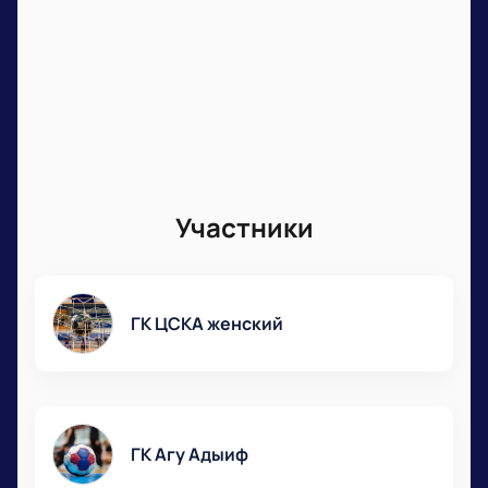
Участники
ГК ЦСКА женский
ГК Агу Адыиф