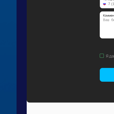
Коммен
Я д