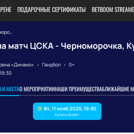
АРЕНЕ
ПОДАРОЧНЫЕ СЕРТИФИКАТЫ
BETBOOM STREAME
оро...
а матч ЦСКА - Черноморочка, К
рена «Динамо»
Гандбол
0+
19:30
 И МЕСТА
О МЕРОПРИЯТИИ
НАШИ ПРЕИМУЩЕСТВА
БЛИЖАЙШИЕ М