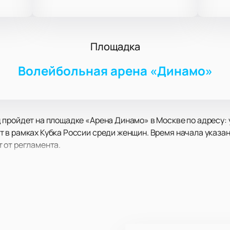
Площадка
Волейбольная арена «Динамо»
пройдет на площадке «Арена Динамо» в Москве по адресу: ул
в рамках Кубка России среди женщин. Время начала указан
 от регламента.
019 году. За это время она четыре раза становилась чемпи
ряд команда удерживала все национальные трофеи и входит 
 команда из Новороссийска, созданная в 2022 году. В перв
перлигу. Обе команды представляют современный женский г
истки России