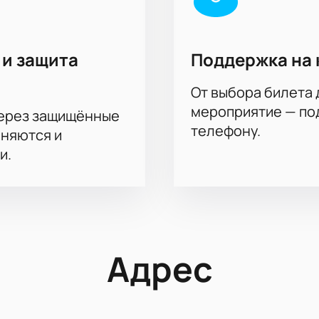
 и защита
Поддержка на 
От выбора билета 
мероприятие — под
через защищённые
телефону.
аняются и
и.
Адрес