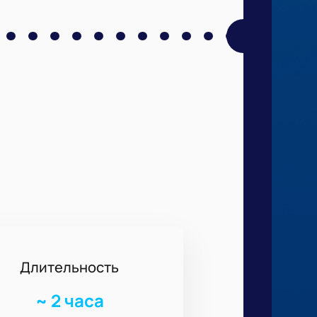
Длительность
~
2 часа