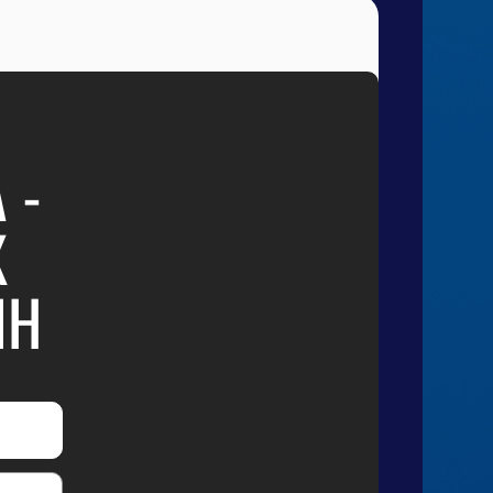
 -
К
ИН