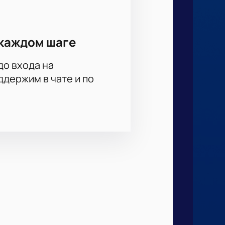
каждом шаге
до входа на
держим в чате и по