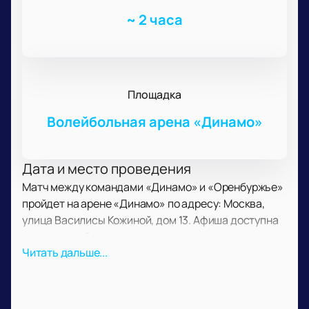
~
2 часа
Площадка
Волейбольная арена «Динамо»
Дата и место проведения
Матч между командами «Динамо» и «Оренбуржье»
пройдет на арене «Динамо» по адресу: Москва,
улица Василисы Кожиной, дом 13. Афиша доступна
на нашем сайте.
О событии и площадке
Читать дальше...
Матч состоится в рамках Суперлиги российского
волейбола. На площадке встретятся команда из
Москвы и команда из Оренбурга. Зрители смогут