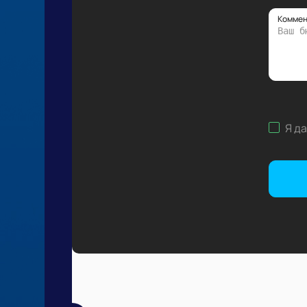
Коммен
Я д