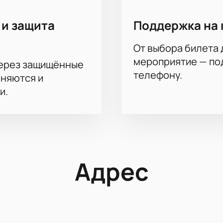
 и защита
Поддержка на 
От выбора билета 
мероприятие — под
через защищённые
телефону.
аняются и
и.
Адрес