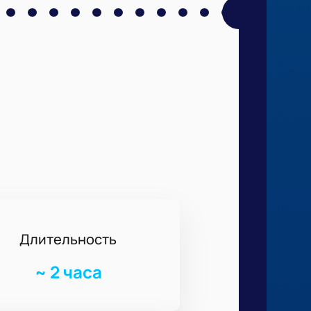
Длительность
~
2 часа