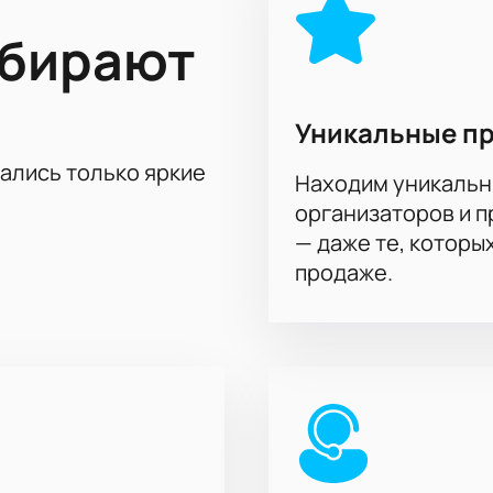
ыбирают
льтации
тов для прохода
Уникальные п
 начала матча, продолжительность мероприятия и задать в
аем выбрать места и оформить заказ заранее.
тались только яркие
Находим уникальн
организаторов и 
— даже те, которы
продаже.