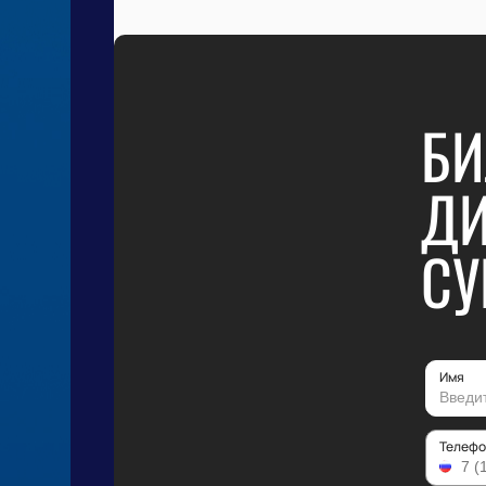
БИ
ДИ
СУ
Имя
Телефо