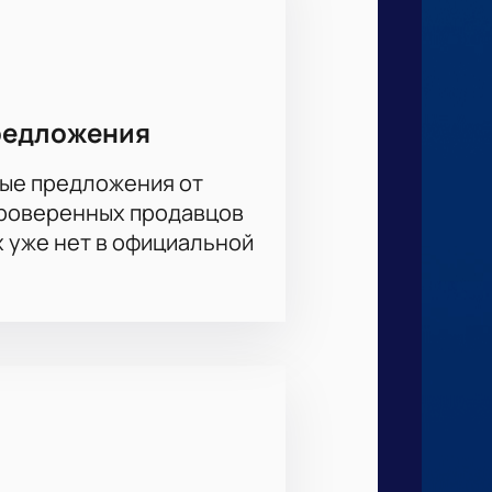
редложения
опросы можно по телефону,
ые предложения от
проверенных продавцов
х уже нет в официальной