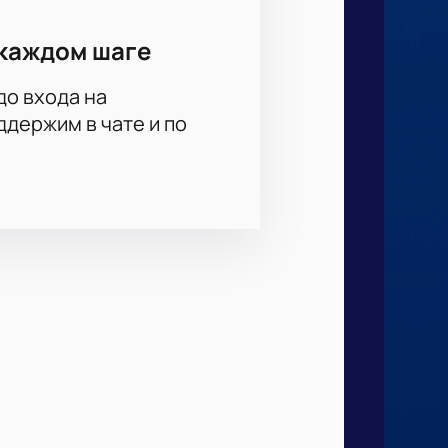
каждом шаге
до входа на
держим в чате и по