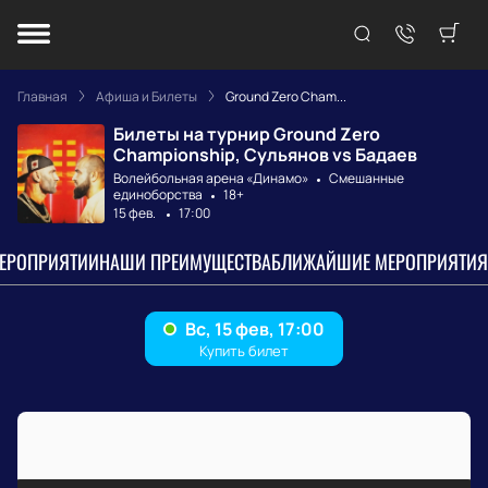
Главная
Афиша и Билеты
Ground Zero Cham...
Билеты на турнир Ground Zero
Championship, Сульянов vs Бадаев
Волейбольная арена «Динамо»
Смешанные
единоборства
18+
15 фев.
17:00
МЕРОПРИЯТИИ
НАШИ ПРЕИМУЩЕСТВА
БЛИЖАЙШИЕ МЕРОПРИЯТИЯ