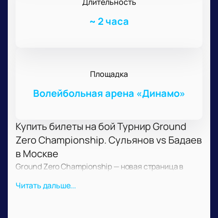
Длительность
~
2 часа
Площадка
Волейбольная арена «Динамо»
Купить билеты на бой Турнир Ground
Zero Championship. Сульянов vs Бадаев
в Москве
Ground Zero Championship — новая страница в
мире единоборств.
Купить билеты
на Турнир
Читать дальше...
Ground Zero Championship. Сульянов vs Бадаев —
стать частью уникального чемпионата, где
сталкиваются опыт и свежие взгляды на спорт. Это