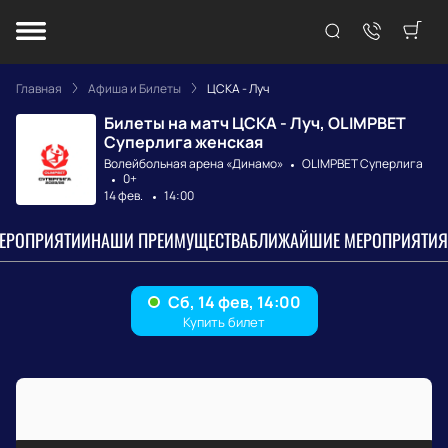
Главная
Афиша и Билеты
ЦСКА - Луч
Билеты на матч ЦСКА - Луч, OLIMPBET
Суперлига женская
Волейбольная арена «Динамо»
OLIMPBET Суперлига
0+
14 фев.
14:00
МЕРОПРИЯТИИ
НАШИ ПРЕИМУЩЕСТВА
БЛИЖАЙШИЕ МЕРОПРИЯТИЯ