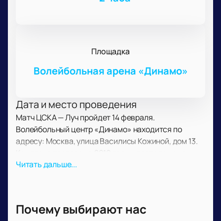
Площадка
Волейбольная арена «Динамо»
Дата и место проведения
Матч ЦСКА — Луч пройдет 14 февраля.
Волейбольный центр «Динамо» находится по
адресу: Москва, улица Василисы Кожиной, дом 13.
Комплекс построен в 2019 году и расположен в
Читать дальше...
районе Филёвский парк. Время начала уточняйте на
сайте.
О событии и площадке
Почему выбирают нас
В этот день сыграют женские команды из Москвы.