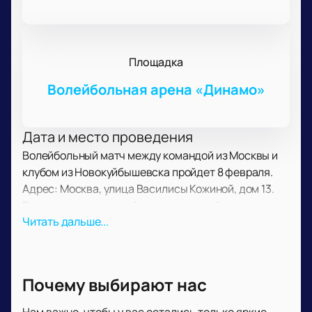
Площадка
Волейбольная арена «Динамо»
Дата и место проведения
Волейбольный матч между командой из Москвы и
клубом из Новокуйбышевска пройдет 8 февраля.
Адрес: Москва, улица Василисы Кожиной, дом 13.
Время начала уточняйте на нашем сайте.
О событии и площадке
Читать дальше...
В Пари Суперлиге сыграют две команды:
московский клуб и соперник из Самарской области,
основанный в 1993 году. Арена вмещает 3500
Почему выбирают нас
зрителей. Здесь проходят спортивные матчи, для
болельщиков созданы удобные условия. На матче