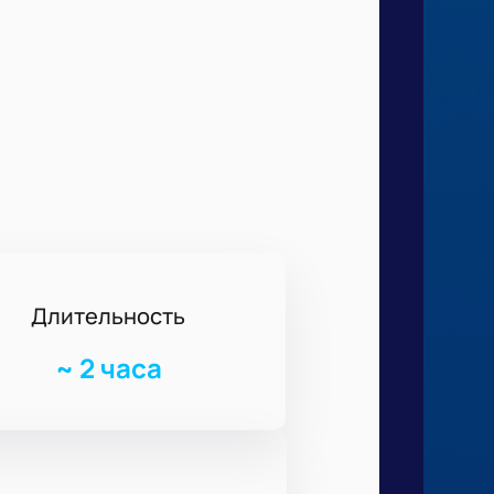
Длительность
~
2 часа