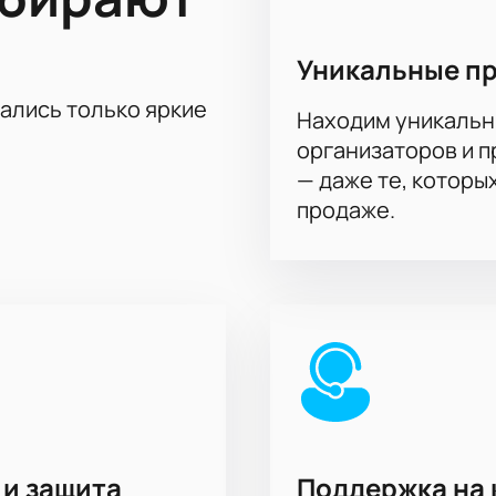
сильнейших представителей джиу-джитсу и смешанных едино
ю Забита Магомедшарипова — атлета, чьи бои всегда стано
ан
Уникальные п
вым именем
тались только яркие
ить публику
Находим уникальн
и звездами и молодыми талантами
организаторов и 
 позиции
— даже те, которы
продаже.
то для масштабных боев и турниров такого уровня. Зрител
кальной архитектуре арены. Современная инфраструктура о
н через интерактивную схему зала на нашем сайте. Определ
ранного сектора и расположения мест: узнать цену можно пр
.
 и защита
Поддержка на 