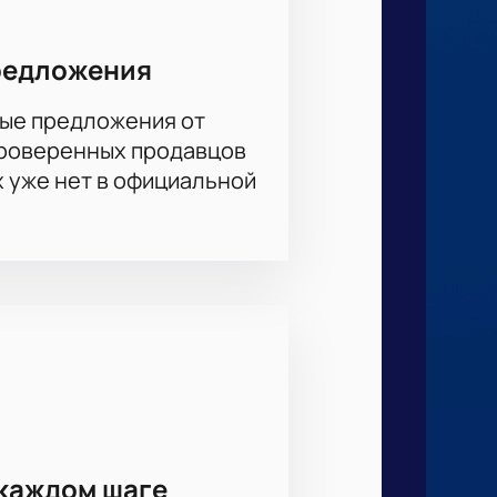
борств со всего мира. Особое
вятся украшением чемпионата.
редложения
ые предложения от
проверенных продавцов
х уже нет в официальной
и могут рассчитывать на отличный
беспечивает комфорт во время
ите удобные места — ВИП (VIP)-
ямо на сайте перед покупкой или
каждом шаге