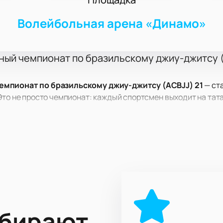
Волейбольная арена «Динамо»
ый чемпионат по бразильскому джиу-джитсу (A
емпионат по бразильскому джиу-джитсу (ACBJJ) 21
— ст
Это не просто чемпионат: каждый спортсмен выходит на тат
 и техники. Турнир обещает захватывающие схватки и непо
по адресу: ул. Василисы Кожиной, д. 13. Бои пройдут на ст
адка ФК «Динамо» (Киев) и историческое место для соревно
ны расположены близко к полю, что позволяет каждому зрите
ловек.
ыбирают