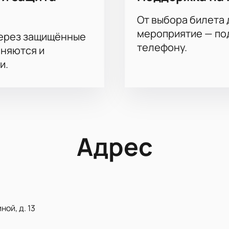
ите нужные места на схеме зала
сайте
От выбора билета 
тов после оплаты
мероприятие — под
через защищённые
я выбора лучших позиций в зале
телефону.
аняются и
м до ВИП (VIP)-категорий
врата и расписание боев доступны онлайн. Не упустите шанс
и.
иальные условия: коллективное бронирование билетами для
риятий в рамках чемпионата, индивидуальное обслуживан
Адрес
й команды или партнеров, узнайте сколько стоит билет для
ртным и выгодным для бизнеса.
по бразильскому джиу-джитсу (ACBJJ) 21 — ваш шанс стать 
учшие места и погружайтесь в мир настоящих эмоций вместе
ой, д. 13