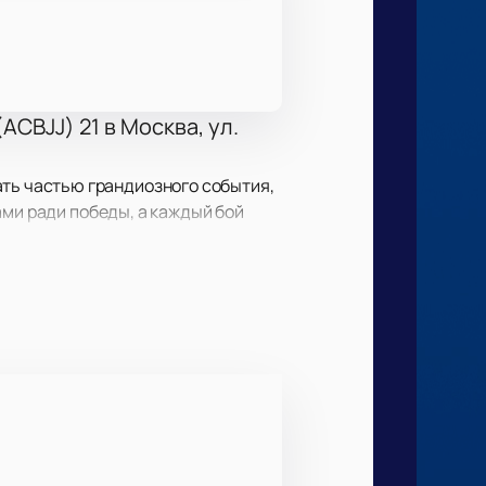
CBJJ) 21 в Москва, ул.
ать частью грандиозного события,
ами ради победы, а каждый бой
вторимую атмосферу.
адионе «Динамо» имени Валерия
ваний. Арена находится в центре
лю почувствовать себя участником