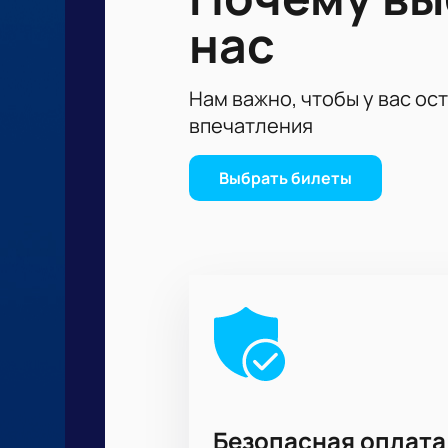
Кард участников турнира собрал 
нас
внимание приковано к возвращени
Лучшие бойцы из разных стр
Опытные спортсмены с миро
Нам важно, чтобы у вас ос
Яркие новички, готовые удив
впечатления
Поединки между признанным
Бои за титулы и рейтинговые
Выбрать билеты
Площадка
Стадион «Динамо» — идеальное мес
обзор каждого боя благодаря уни
соревнования.
Как купить билеты
Купить билеты на бой можно онлай
ложи или сектора ближе к татами.
Стоимость билетов зависит от выб
уточнить у менеджера по телефону
Безопасная оплата