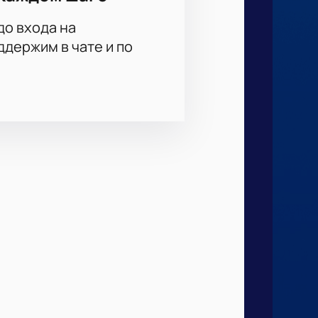
до входа на
держим в чате и по
 забронировать лучшие места
 сотрудников или партнеров,
ие менеджером.
 группы — наш сервис поможет
частью истории спорта! Следите
 с нами!