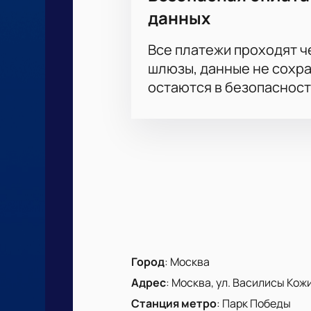
Онлайн-бронирование: выбер
данных
Безопасная оплата прямо на 
Получение электронных биле
Все платежи проходят 
Консультация по телефону дл
шлюзы, данные не сохр
Гибкая стоимость — от эконо
Цена билетов на бой, условия воз
остаются в безопасност
заранее!
Корпоративным клиентам
Для компаний предусмотрены спец
организация корпоративных мероп
Выберите удобный сектор для ваше
сделать посещение турнира комфо
Билеты на Абсолютный чемпионат 
за расписанием боев, выбирайте л
Город
:
Москва
Адрес
:
Москва, ул. Василисы Кожин
Станция метро
:
Парк Победы