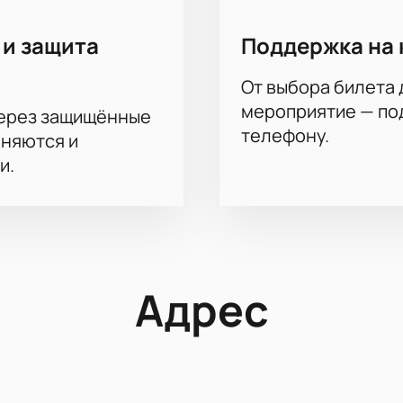
 и защита
Поддержка на 
От выбора билета 
мероприятие — под
через защищённые
телефону.
аняются и
и.
Адрес