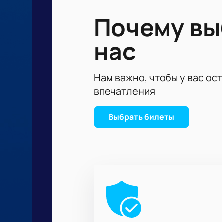
остается только гадать или… купи
Почему в
Мы гарантируем подлинность билет
нас
Нам важно, чтобы у вас ос
впечатления
Выбрать билеты