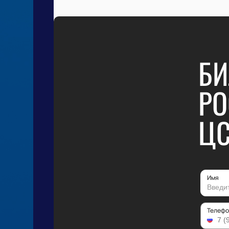
БИ
РО
ЦС
Имя
Телефо