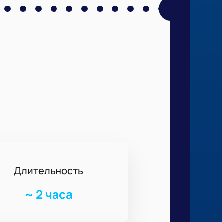
Длительность
~
2 часа