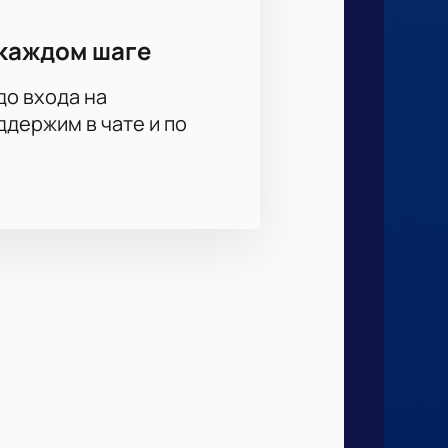
каждом шаге
до входа на
держим в чате и по