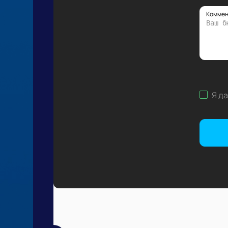
Коммен
Я д