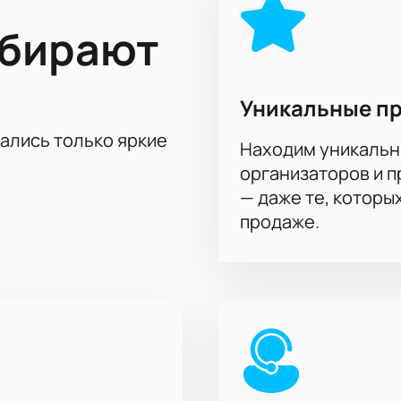
ть билеты на матч ЦСКА - «СГАУ-Саратов» на нашем сайте.
ыбирают
ов, а также возможность их возврата, если потребуется.
Уникальные п
тались только яркие
Находим уникальн
организаторов и 
— даже те, которы
продаже.