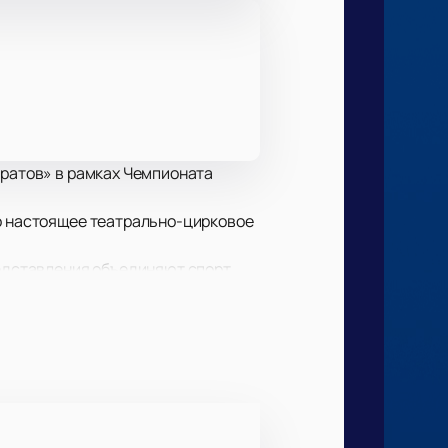
аратов» в рамках Чемпионата
но настоящее театрально-цирковое
редставления объединяют спорт,
ов». Если о москвичах можно
вская команда может показаться
любому сопернику. В прошлый раз
настов, акробатов и танцоров