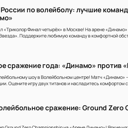
 России по волейболу: лучшие команд
амо»
л «Триколор Финал четырёх» в Москве! На арене «Динамо»
«Звезда». Поддержите любимую команду в комфортной обс
е сражение года: «Динамо» против «
лейбольному шоу в Волейбольном центре! Матч «Динамо» 
и. Оцените игру двух титанов и насладитесь комфортом 
олейбольное сражение: Ground Zero 
ир Ground Zero Championship на «Арене Динамо»! Яркие м