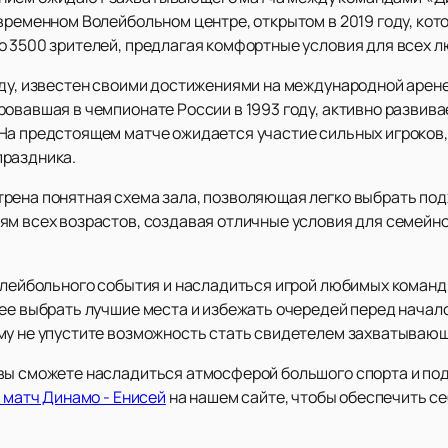
овременном Волейбольном центре, открытом в 2019 году, ко
о 3500 зрителей, предлагая комфортные условия для всех л
оду, известен своими достижениями на международной арене
ровавшая в чемпионате России в 1993 году, активно развив
На предстоящем матче ожидается участие сильных игроков,
праздника.
рена понятная схема зала, позволяющая легко выбрать по
ям всех возрастов, создавая отличные условия для семейно
волейбольного события и насладиться игрой любимых команд
нее выбрать лучшие места и избежать очередей перед начал
му не упустите возможность стать свидетелем захватывающ
вы сможете насладиться атмосферой большого спорта и под
 матч Динамо - Енисей
на нашем сайте, чтобы обеспечить с