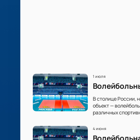
1 июля
Волейбольны
В столице России, 
объект — волейболь
различных спортив
4 июня
Волейбольна