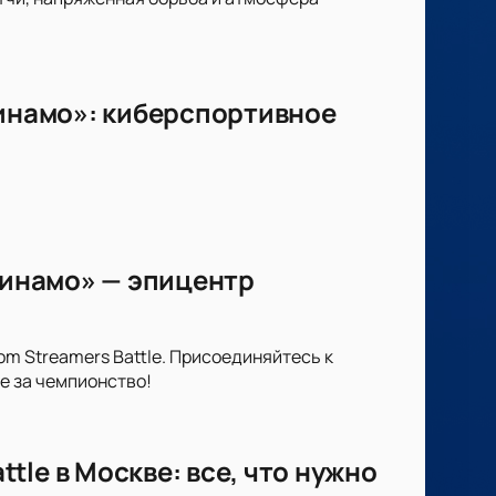
Динамо»: киберспортивное
«Динамо» — эпицентр
m Streamers Battle. Присоединяйтесь к
е за чемпионство!
le в Москве: все, что нужно