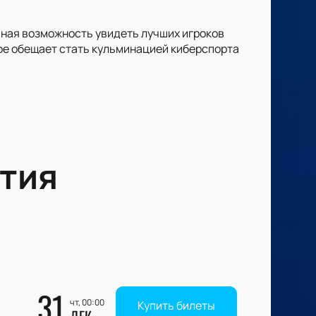
ьная возможность увидеть лучших игроков
рое обещает стать кульминацией киберспорта
тия
31
чт, 00:00
Купить билеты
ДЕК