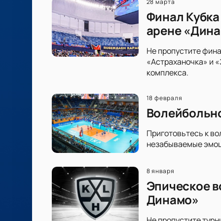
28 марта
Финал Кубка
арене «Дин
Не пропустите фина
«Астраханочка» и 
комплекса.
18 февраля
Волейбольно
Приготовьтесь к во
незабываемые эмоци
8 января
Эпическое в
Динамо»
Не пропустите турн