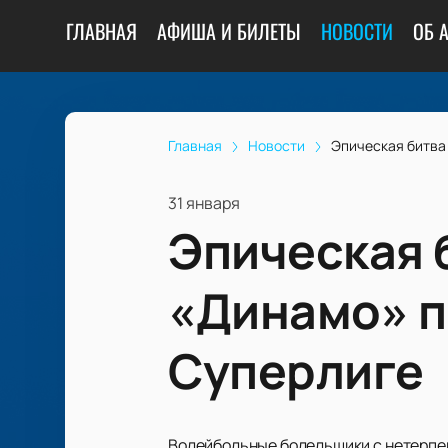
ГЛАВНАЯ
АФИША И БИЛЕТЫ
НОВОСТИ
ОБ 
Главная
Новости
Эпическая битва
31 января
Эпическая 
«Динамо» п
Суперлиге
Волейбольные болельщики с нетерпе