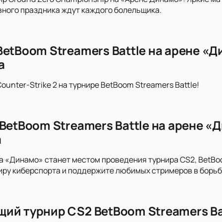
ного праздника ждут каждого болельщика.
BetBoom Streamers Battle на арене «
а
ounter-Strike 2 на турнире BetBoom Streamers Battle!
 BetBoom Streamers Battle на арене 
а
 «Динамо» станет местом проведения турнира CS2, BetBoo
ру киберспорта и поддержите любимых стримеров в борьб
ий турнир CS2 BetBoom Streamers Batt