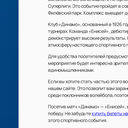
Суперлиги. Это событие пройдет в с
Филёвский парк. Комплекс вмещает д
Клуб «Динамо», основанный в 1926 г
турнирах. Команда «Енисей», дебюти
демонстрирует высокие результаты. 
атмосферу настоящего спортивного 
Для удобства посетителей предусмот
мероприятия будет интересна зрител
единомышленниками.
Если вы хотите стать частью этого 
нашем сайте. Это позволит вам зара
среди поклонников волейбола, поэто
Посетив матч «Динамо» — «Енисей», 
победу. Не забудьте
купить билеты на
этого спортивного события.