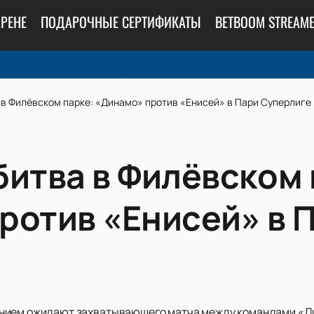
АРЕНЕ
ПОДАРОЧНЫЕ СЕРТИФИКАТЫ
BETBOOM STREAME
 в Филёвском парке: «Динамо» против «Енисей» в Пари Суперлиге
битва в Филёвском 
ротив «Енисей» в 
нием ожидают захватывающего матча между командами «Ди