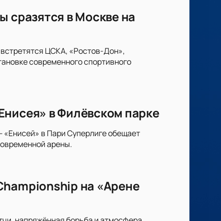
ы сразятся в Москве на
 встретятся ЦСКА, «Ростов-Дон»,
тановке современного спортивного
Енисея» в Филёвском парке
— «Енисей» в Пари Суперлиге обещает
современной арены.
Championship на «Арене
атчи, напряжённая борьба и атмосфера