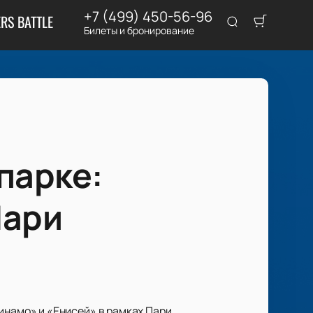
+7 (499) 450-56-96
RS BATTLE
Билеты и бронирование
парке:
Пари
намо» и «Енисей» в рамках Пари