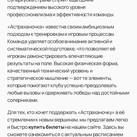
подтверждением высокого уровня
профессионализма и эффективности команды.
«Астраханочка» известна своим амбициозным
подходом к тренировкам и игровым процессам.
Команда уделяет особое внимание активной и
систематической подготовке, что позволяет её
игрокам демонстрировать впечатляющие
результаты на поле. Высокая физическая форма,
качественный технический уровень и
стратегическое мышление — вот те элементы,
которые помогают клубу успешно преодолевать
любые вызовы и одерживать победы над достойными
соперниками.
Для тех, кто хочет поддержать «Астраханочку» в её
стремлении к новым вершинам, мы предлагаем легко
и быстро
купить билеты
на нашем сайте. Здесь вы
сможете ознакомиться с актуальным расписанием