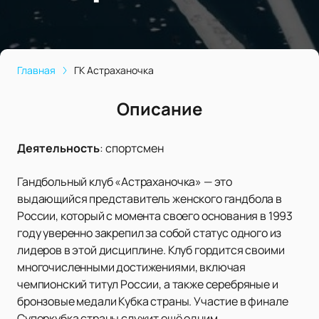
Главная
ГК Астраханочка
Описание
Деятельность
:
спортсмен
Гандбольный клуб «Астраханочка» — это
выдающийся представитель женского гандбола в
России, который с момента своего основания в 1993
году уверенно закрепил за собой статус одного из
лидеров в этой дисциплине. Клуб гордится своими
многочисленными достижениями, включая
чемпионский титул России, а также серебряные и
бронзовые медали Кубка страны. Участие в финале
Суперкубка страны служит ещё одним