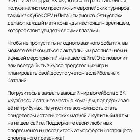
в 2011 и 2017 годах. ВК «Кузбасс» не раз становился
полуфиналистом престижных европейских турниров,
таких как Кубок CEV и Лига чемпионов. Эти успехи
делают каждый матч команды настоящим зрелищем,
которое стоит увидеть своими глазами.
Чтобы не пропустить ни одного важного события, вы
можете ознакомиться с актуальным расписанием и
афишей мероприятий на нашем сайте. Это позволит
вам всегда быть в курсе предстоящих игр и
планировать свой досуг с учетом волейбольных
баталий.
Погрузитесь в захватывающий мир волейбола с ВК
«Кузбасс» и станьте частью команды, поддерживая
её на трибунах. Не упустите возможность стать
свидетелем исторических матчей и
купить билеты
на нашем сайте. Поддержите своих любимых
спортсменов и насладитесь атмосферой настоящего
спортивного праздника!