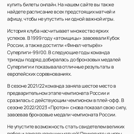
купить билеты онлайн. На нашем сайте вы также
найдете расписание всех предстоящих матчей и
афишу, чтобы не упустить ни одной важной игры.
История клуба насчитывает множество ярких
успехов. В 1999 году «атомщицы» завоевали Кубок
России, а также достигли «Финал четырёх»
Суперлиги-99/00. В следующие годы команда
трижды подряд добиралась до бронзовых медалей
Суперлиги и показывала отличные результаты в
европейских соревнованиях.
В сезоне 2021/22 команда заняла шестое место в
предварительном этапе чемпионата России и
сразилась с действующим чемпионом в плей-офф. В
сезоне 2022/2023 «Протон» снова показал свою силу,
завоевав бронзовые медали чемпионата России.
Не упустите возможность стать свидетелем великих
побед и захватывающих матчей! Приходите на игры