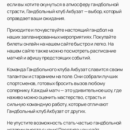
если вы хотите окунуться в атмосферу гандбольной
страсти, Гандбольный клуб Акбузат — выбор, который
оправдает ваши ожидания.
Приходите и почувствуйте настоящий гандбол на
наших запланированных мероприятиях. Покупайте
билеты онлайн на нашем сайте быстро и легко. На
нашем сайте также можно посмотреть расписание
матчей и афишу предстоящих событий.
Команда Гандбольного клуба Акбузат славится своим
талантом и старанием на поле. Они собрали лучших
спортсменов, готовых бросить вызов любому
сопернику. Каждый матч — это удивительное шоу, где
наживо можно оценить мастерство, страсть и
сильную командную работу, которые отличают
Гандбольный клуб Акбузат от других.
Не упустите возможность стать частью гандбольной
истории вместе с нами! Посетите наш сайт,