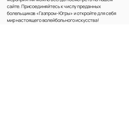
сайте. Присоединяйтесь к числу преданных
болельщиков «Газпром-Югры» и откройте для себя
мир настоящего волейбольного искусства!
Наверх
АРЕНА ДИНАМО
Афиша и Билеты
Новости
Об Арене