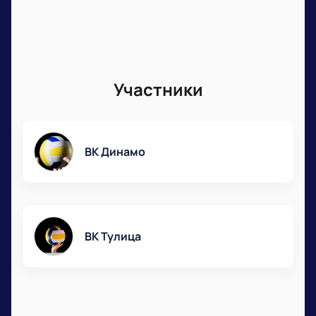
Участники
ВК Динамо
ВК Тулица