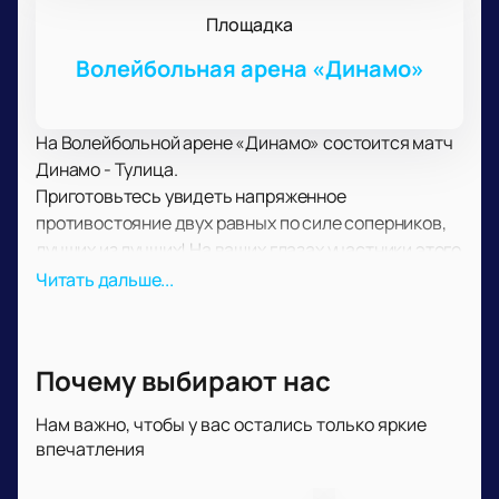
Площадка
Волейбольная арена «Динамо»
На Волейбольной арене «Динамо» состоится матч
Динамо - Тулица.
Приготовьтесь увидеть напряженное
противостояние двух равных по силе соперников,
лучших из лучших! На ваших глазах участники этого
спортивного события сойдутся в непримиримом
Читать дальше...
соперничестве, чтобы определить имя
сильнейшего, того, кто действительно достоин
звания победителя.
Почему выбирают нас
Вас ждет яркое, динамичное и эмоционально
напряженное спортивное шоу. Оно гарантировано
Нам важно, чтобы у вас остались только яркие
подарит вам заряд бодрости, энергии, настоящие
впечатления
спортивные эмоции.
Не упустите ни одного важного момента из этого