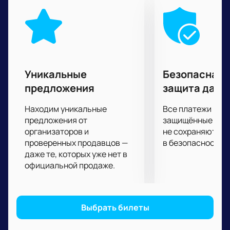
принципиального противостояния! Поверьте, вы
точно будете сидеть на трибунах, затаив дыхание!
На нашем сайте вы сможете
купить билеты
по
доступной цене. Заказ билетов, включая выбор
мест на трибунах, займет всего пару минут, а
электронные пригласительные окажутся на ваше
Уникальные
Безопасная 
почте.
предложения
защита данн
Находим уникальные
Все платежи про
предложения от
защищённые шлю
организаторов и
не сохраняются 
проверенных продавцов —
в безопасности.
даже те, которых уже нет в
официальной продаже.
Выбрать билеты