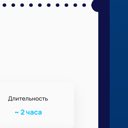
Длительность
~
2 часа