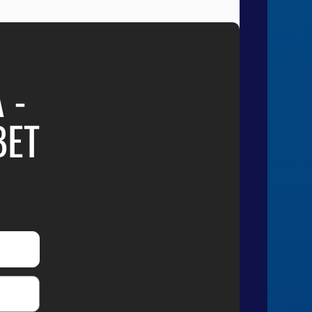
 -
BET