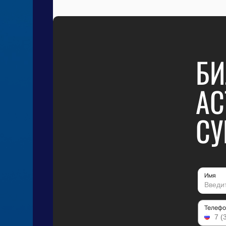
БИ
АС
СУ
Имя
Телефо