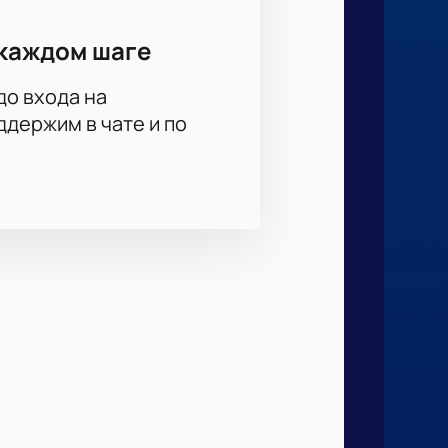
каждом шаге
до входа на
держим в чате и по