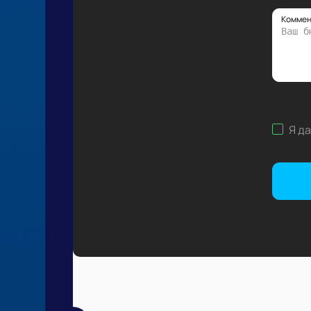
Коммен
Я д