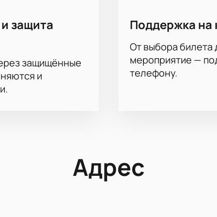
 и защита
Поддержка на 
От выбора билета 
мероприятие — под
через защищённые
телефону.
аняются и
и.
Адрес