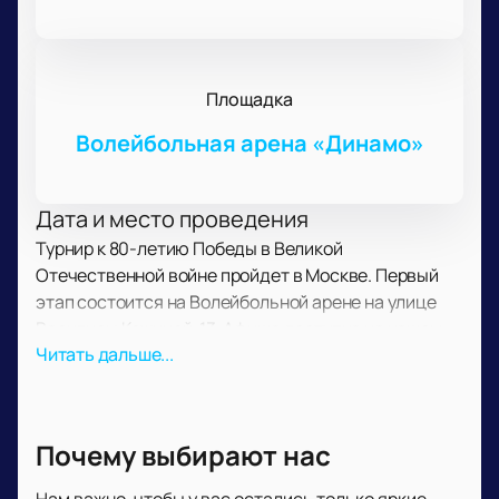
Площадка
Волейбольная арена «Динамо»
Дата и место проведения
Турнир к 80-летию Победы в Великой
Отечественной войне пройдет в Москве. Первый
этап состоится на Волейбольной арене на улице
Василисы Кожиной, 13. Афиша доступна на нашем
Читать дальше...
сайте.
О событии и площадке
В программе турнира «Кубок победы» — миниатюры
и новые номера команд. В зале можно увидеть
Почему выбирают нас
соревнование с участием резидентов. Гости смогут
наблюдать разные стили игры и поддержать