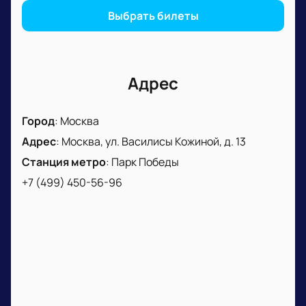
сценой или уточнить продолжительность матча.
Выбрать билеты
Приходите заранее для комфортного размещения и
знакомства с атмосферой турнира. Заказать
билеты можно через сайт или по телефону.
Адрес
Город
:
Москва
Адрес
:
Москва, ул. Василисы Кожиной, д. 13
Станция метро
:
Парк Победы
+7 (499) 450-56-96