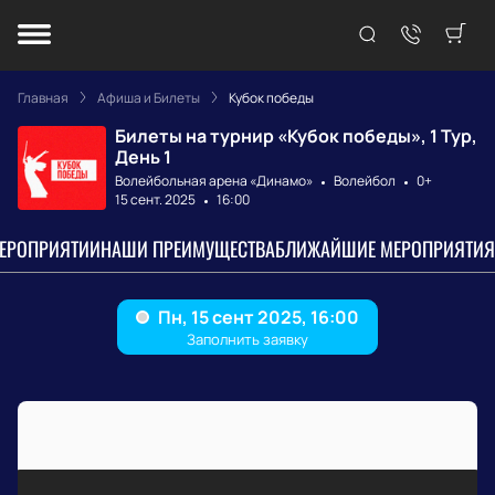
Главная
Афиша и Билеты
Кубок победы
Билеты на турнир «Кубок победы», 1 Тур,
День 1
Волейбольная арена «Динамо»
Волейбол
0+
15 сент. 2025
16:00
МЕРОПРИЯТИИ
НАШИ ПРЕИМУЩЕСТВА
БЛИЖАЙШИЕ МЕРОПРИЯТИЯ