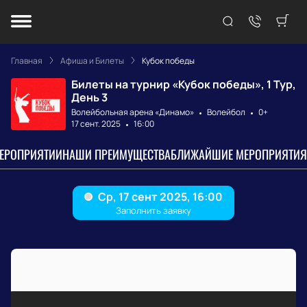
Главная
Афиша и Билеты
Кубок победы
Билеты на турнир «Кубок победы», 1 Тур,
День 3
Волейбольная арена «Динамо»
Волейбол
0+
17 сент. 2025
16:00
МЕРОПРИЯТИИ
НАШИ ПРЕИМУЩЕСТВА
БЛИЖАЙШИЕ МЕРОПРИЯТИЯ