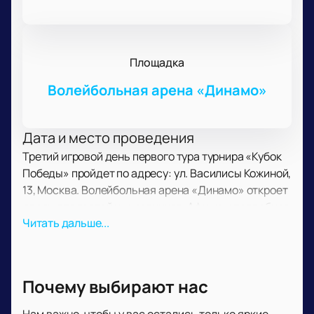
Площадка
Волейбольная арена «Динамо»
Дата и место проведения
Третий игровой день первого тура турнира «Кубок
Победы» пройдет по адресу: ул. Василисы Кожиной,
13, Москва. Волейбольная арена «Динамо» откроет
двери для гостей и участников. Афиша и подробная
Читать дальше...
программа доступны на нашем сайте.
О событии и площадке
Турнир посвящен 80-летию Победы в Великой
Отечественной войне. В проекте участвуют
Почему выбирают нас
известные спортсмены и команды. Программа
включает спортивные номера и миниатюры. В