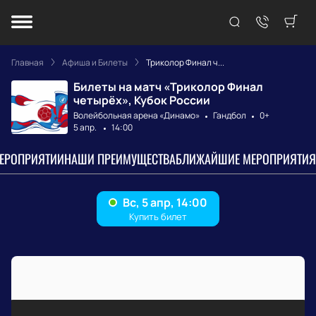
Главная
Афиша и Билеты
Триколор Финал ч...
Билеты на матч «Триколор Финал
четырёх», Кубок России
Волейбольная арена «Динамо»
Гандбол
0+
5 апр.
14:00
МЕРОПРИЯТИИ
НАШИ ПРЕИМУЩЕСТВА
БЛИЖАЙШИЕ МЕРОПРИЯТИЯ