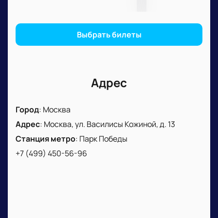
Всю информацию о
покупке билетов
, порядке
входа и деталях события можно узнать на сайте
или по телефону компании.
Выбрать билеты
Адрес
Город
:
Москва
Адрес
:
Москва, ул. Василисы Кожиной, д. 13
Станция метро
:
Парк Победы
+7 (499) 450-56-96