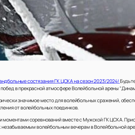
андбольные состязания ГК ЦСКА на сезон 2023/2024!
Будьт
побед в прекрасной атмосфере Волейбольной арены "Динам
орически значимое место для волейбольных сражений, обе
тления от волейбольных поединков.
и моментами соревнований вместе с Мужской ГК ЦСКА. Прио
 к незабываемым волейбольным вечерам в Волейбольной аре