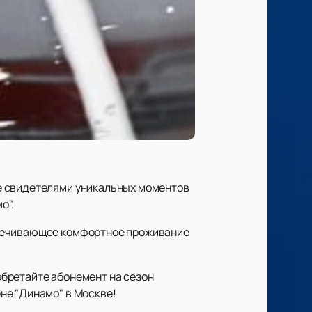
е свидетелями уникальных моментов
о".
спечивающее комфортное проживание
бретайте абонемент на сезон
не "Динамо" в Москве!