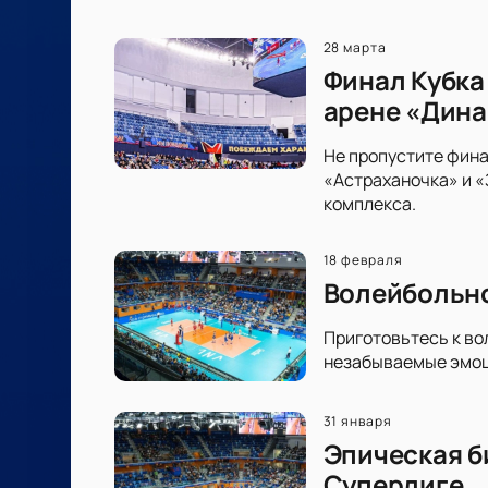
28 марта
Финал Кубка
арене «Дин
Не пропустите фина
«Астраханочка» и 
комплекса.
18 февраля
Волейбольно
Приготовьтесь к во
незабываемые эмоци
31 января
Эпическая б
Суперлиге