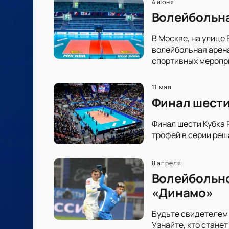
4 июня
Волейбольна
В Москве, на улице
волейбольная арен
спортивных меропр
11 мая
Финал шести
Финал шести Кубка 
трофей в серии реш
8 апреля
Волейбольно
«Динамо»
Будьте свидетелем
Узнайте, кто стане