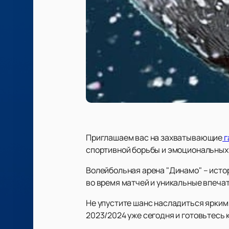
Приглашаем вас на захватывающие
г
спортивной борьбы и эмоциональных 
Волейбольная арена "Динамо" – ист
во время матчей и уникальные впеча
Не упустите шанс насладиться ярким
2023/2024 уже сегодня и готовьтесь