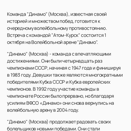
Команда "Динамо" (Москва), известная своей
историей и множеством побед, готовится к
очередному волейбольному противостоянию.
Встреча с командой "Атом-Курск" состоится 1
октября на Волейбольной арене "Динамо".
"Динамо" (Москва) - команда с впечатляющими
достижениями. Они были четырнадцать раз
чемпионами СССР, начиная с 1947 года и финишируя
в 1983 году. Девушки также являются многократными
победителями Кубка СССР и Кубка европейских
чемпионов. В 1992 году участие команды в
чемпионате России было прервано, но благодаря
усилиям ВФСО «Динамо» они снова вернулись на
волейбольную арену в 2004 году.
"Динамо" (Москва) продолжает радовать своих
болельщиков новыми победами. Они стали