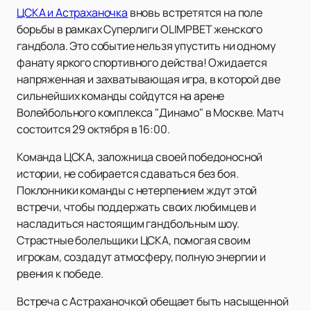
ЦСКА и Астраханочка
вновь встретятся на поле
борьбы в рамках Суперлиги OLIMPBET женского
гандбола. Это событие нельзя упустить ни одному
фанату яркого спортивного действа! Ожидается
напряженная и захватывающая игра, в которой две
сильнейших команды сойдутся на арене
Волейбольного комплекса "Динамо" в Москве. Матч
состоится 29 октября в 16:00.
Команда ЦСКА, заложница своей победоносной
истории, не собирается сдаваться без боя.
Поклонники команды с нетерпением ждут этой
встречи, чтобы поддержать своих любимцев и
насладиться настоящим гандбольным шоу.
Страстные болельщики ЦСКА, помогая своим
игрокам, создадут атмосферу, полную энергии и
рвения к победе.
Встреча с Астраханочкой обещает быть насыщенной