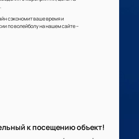
.
айн сэкономит ваше время и
сии по волейболу на нашем сайте –
ельный к посещению объект!