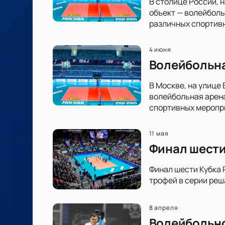
В столице России, 
объект — волейболь
различных спортив
4 июня
Волейбольна
В Москве, на улице
волейбольная арен
спортивных меропр
11 мая
Финал шести
Финал шести Кубка 
трофей в серии реш
8 апреля
Волейбольно