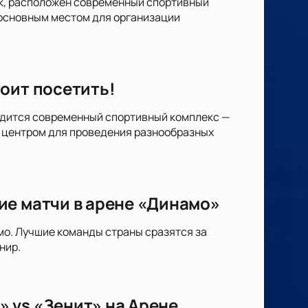
арк, расположен современный спортивный
 основным местом для организации
оит посетить!
аходится современный спортивный комплекс —
 центром для проведения разнообразных
ие матчи в арене «Динамо»
мо. Лучшие команды страны сразятся за
нир.
 vs «Зенит» на Арене