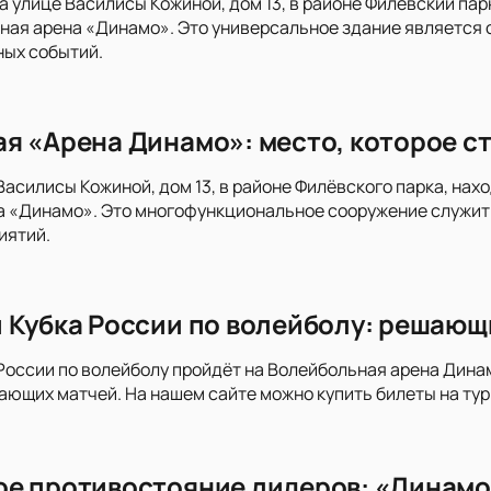
на улице Василисы Кожиной, дом 13, в районе Филёвский п
ная арена «Динамо». Это универсальное здание является
ных событий.
я «Арена Динамо»: место, которое ст
 Василисы Кожиной, дом 13, в районе Филёвского парка, н
а «Динамо». Это многофункциональное сооружение служит
иятий.
 Кубка России по волейболу: решающ
России по волейболу пройдёт на Волейбольная арена Дина
ающих матчей. На нашем сайте можно купить билеты на тур
е противостояние лидеров: «Динамо»