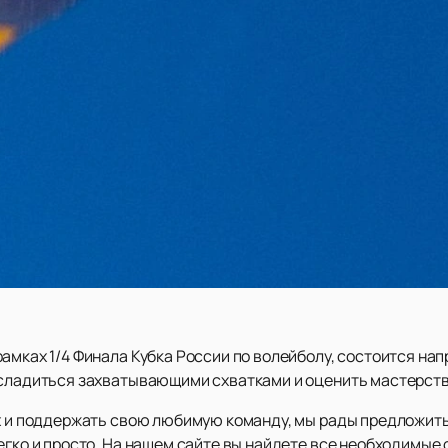
рамках 1/4 Финала Кубка России по волейболу, состоится н
асладиться захватывающими схватками и оценить мастерст
ах и поддержать свою любимую команду, мы рады предложит
легко и просто. На нашем сайте вы найдете все необходимые