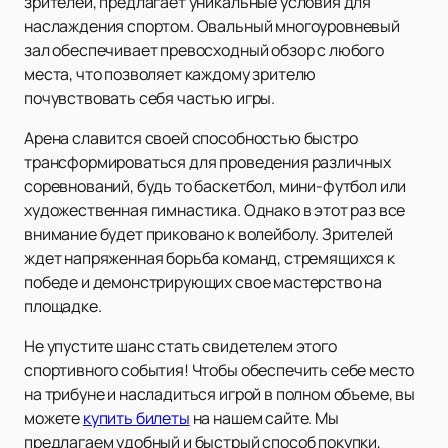
зрителей, предлагает уникальные условия для
наслаждения спортом. Овальный многоуровневый
зал обеспечивает превосходный обзор с любого
места, что позволяет каждому зрителю
почувствовать себя частью игры.
Арена славится своей способностью быстро
трансформироваться для проведения различных
соревнований, будь то баскетбол, мини-футбол или
художественная гимнастика. Однако в этот раз все
внимание будет приковано к волейболу. Зрителей
ждет напряженная борьба команд, стремящихся к
победе и демонстрирующих свое мастерство на
площадке.
Не упустите шанс стать свидетелем этого
спортивного события! Чтобы обеспечить себе место
на трибуне и насладиться игрой в полном объеме, вы
можете
купить билеты
на нашем сайте. Мы
предлагаем удобный и быстрый способ покупки,