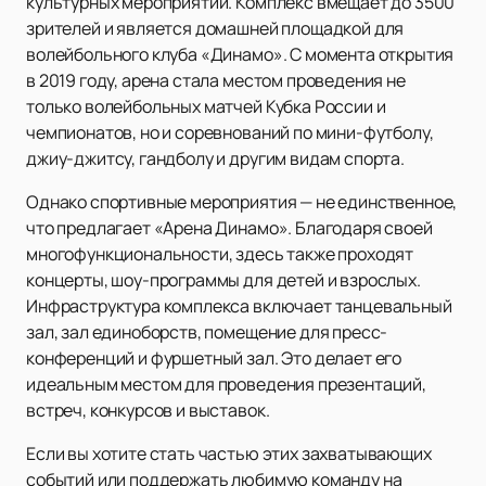
культурных мероприятий. Комплекс вмещает до 3500
зрителей и является домашней площадкой для
волейбольного клуба «Динамо». С момента открытия
в 2019 году, арена стала местом проведения не
только волейбольных матчей Кубка России и
чемпионатов, но и соревнований по мини-футболу,
джиу-джитсу, гандболу и другим видам спорта.
Однако спортивные мероприятия — не единственное,
что предлагает «Арена Динамо». Благодаря своей
многофункциональности, здесь также проходят
концерты, шоу-программы для детей и взрослых.
Инфраструктура комплекса включает танцевальный
зал, зал единоборств, помещение для пресс-
конференций и фуршетный зал. Это делает его
идеальным местом для проведения презентаций,
встреч, конкурсов и выставок.
Если вы хотите стать частью этих захватывающих
событий или поддержать любимую команду на