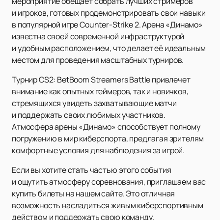
мероприятие обещает собрать лучших стримеров
и игроков, готовых продемонстрировать свои навыки
в популярной игре Counter-Strike 2. Арена «Динамо»
известна своей современной инфраструктурой
и удобным расположением, что делает её идеальным
местом для проведения масштабных турниров.
Турнир CS2: BetBoom Streamers Battle привлечет
внимание как опытных геймеров, так и новичков,
стремящихся увидеть захватывающие матчи
и поддержать своих любимых участников.
Атмосфера арены «Динамо» способствует полному
погружению в мир киберспорта, предлагая зрителям
комфортные условия для наблюдения за игрой.
Если вы хотите стать частью этого события
и ощутить атмосферу соревнования, приглашаем вас
купить билеты на нашем сайте. Это отличная
возможность насладиться живым киберспортивным
действом и поддержать свою команду.