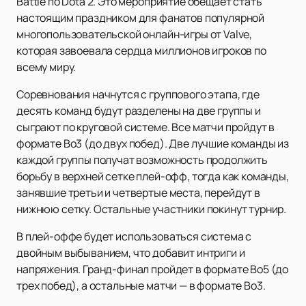
Battle по Dota 2. Это мероприятие обещает стать
настоящим праздником для фанатов популярной
многопользовательской онлайн-игры от Valve,
которая завоевала сердца миллионов игроков по
всему миру.
Соревнования начнутся с группового этапа, где
десять команд будут разделены на две группы и
сыграют по круговой системе. Все матчи пройдут в
формате Bo3 (до двух побед). Две лучшие команды из
каждой группы получат возможность продолжить
борьбу в верхней сетке плей-офф, тогда как команды,
занявшие третьи и четвертые места, перейдут в
нижнюю сетку. Остальные участники покинут турнир.
В плей-оффе будет использоваться система с
двойным выбыванием, что добавит интриги и
напряжения. Гранд-финал пройдет в формате Bo5 (до
трех побед), а остальные матчи — в формате Bo3.