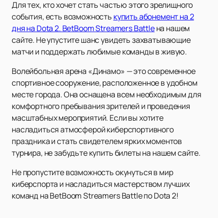
Для тех, кто хочет стать частью этого зрелищного
события, есть возможность
купить абонемент на 2
дня на Dota 2. BetBoom Streamers Battle
на нашем
сайте. Не упустите шанс увидеть захватывающие
матчи и поддержать любимые команды в живую.
Волейбольная арена «Динамо» — это современное
спортивное сооружение, расположенное в удобном
месте города. Она оснащена всем необходимым для
комфортного пребывания зрителей и проведения
масштабных мероприятий. Если вы хотите
насладиться атмосферой киберспортивного
праздника и стать свидетелем ярких моментов
турнира, не забудьте купить билеты на нашем сайте.
Не пропустите возможность окунуться в мир
киберспорта и насладиться мастерством лучших
команд на BetBoom Streamers Battle по Dota 2!