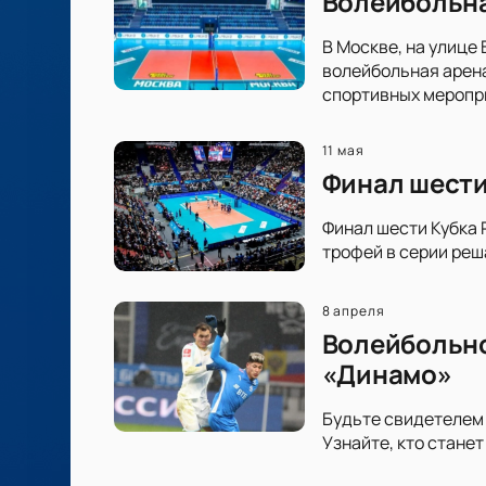
Волейбольна
В Москве, на улице
волейбольная арен
спортивных меропр
11 мая
Финал шести
Финал шести Кубка 
трофей в серии реш
8 апреля
Волейбольно
«Динамо»
Будьте свидетелем
Узнайте, кто стане