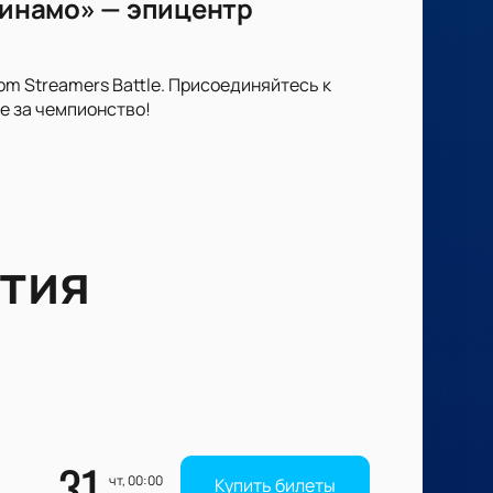
«Динамо» — эпицентр
m Streamers Battle. Присоединяйтесь к
е за чемпионство!
тия
31
чт, 00:00
Купить билеты