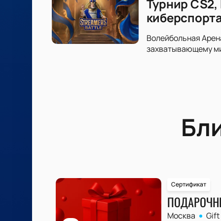
Турнир CS2,
киберспорт
Волейбольная Арена
захватывающему ми
Бл
Сертификат
ПОДАРОЧН
Москва
Gift