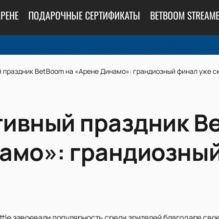
АРЕНЕ
ПОДАРОЧНЫЕ СЕРТИФИКАТЫ
BETBOOM STREAME
 праздник BetBoom на «Арене Динамо»: грандиозный финал уже с
ивный праздник B
амо»: грандиозный
ttle завоевали популярность среди зрителей благодаря сво