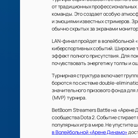
от традиционных профессиональных л
команды. Это создает особую атмосф
и эмоциями известных стримеров. Зр
обычно скрытых за экранами монитор
LAN-финал пройдет в волейбольной 
киберспортивных событий. Широкие т
эффект полного присутствия. Для по
почувствовать энергетику толпы и ощ
Турнирная структура включает груп
борются по системе double-eliminatio
значительного призового фонда для 
(MVP) турнира.
BetBoom Streamers Battle на «Арене 
сообщества Dota 2. Событие стирает
популярных игр в мире. Не упустите 
в Волейбольной «Арене Динамо»
дост