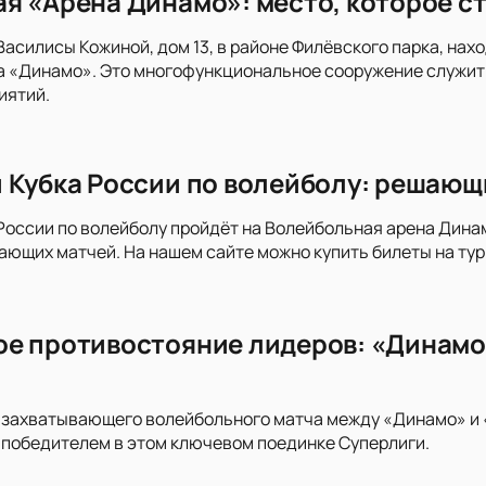
я «Арена Динамо»: место, которое ст
 Василисы Кожиной, дом 13, в районе Филёвского парка, н
а «Динамо». Это многофункциональное сооружение служит
иятий.
 Кубка России по волейболу: решающ
России по волейболу пройдёт на Волейбольная арена Дина
ающих матчей. На нашем сайте можно купить билеты на тур
е противостояние лидеров: «Динамо»
 захватывающего волейбольного матча между «Динамо» и 
т победителем в этом ключевом поединке Суперлиги.