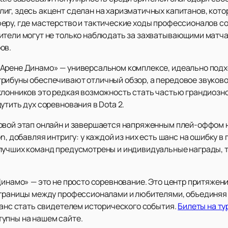
иг, здесь акцент сделан на харизматичных капитанов, ко
еру, где мастерство и тактические ходы профессионалов 
ители могут не только наблюдать за захватывающими матчам
ов.
«Арене Динамо» — универсальном комплексе, идеально под
рибуны обеспечивают отличный обзор, а передовое звуков
клонников это редкая возможность стать частью грандиозн
утить дух соревнования в Dota 2.
повой этап онлайн и завершается напряженным плей-оффом 
n, добавляя интригу: у каждой из них есть шанс на ошибку в 
лучших команд предусмотрены и индивидуальные награды, та
Динамо» — это не просто соревнование. Это центр притяжен
 границы между профессионалами и любителями, объединяя в
шанс стать свидетелем исторического события.
Билеты на ту
упны на нашем сайте.