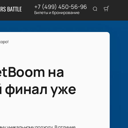
+7 (499) 450-56-96
RS BATTLE
Билеты и бронирование
коро!
etBoom на
 финал уже
ему уникальному подходу. В отличие