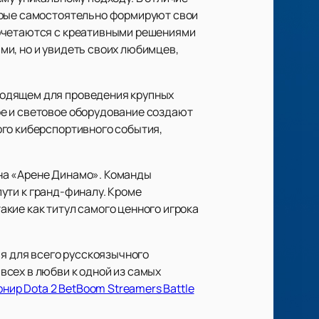
торые самостоятельно формируют свои
сочетаются с креативными решениями
и, но и увидеть своих любимцев,
ходящем для проведения крупных
ое и световое оборудование создают
ого киберспортивного события,
на «Арене Динамо». Команды
пути к гранд-финалу. Кроме
кие как титул самого ценного игрока
ия для всего русскоязычного
сех в любви к одной из самых
рнир Dota 2 BetBoom Streamers Battle