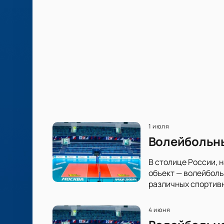
1 июля
Волейбольны
В столице России, 
объект — волейболь
различных спортив
4 июня