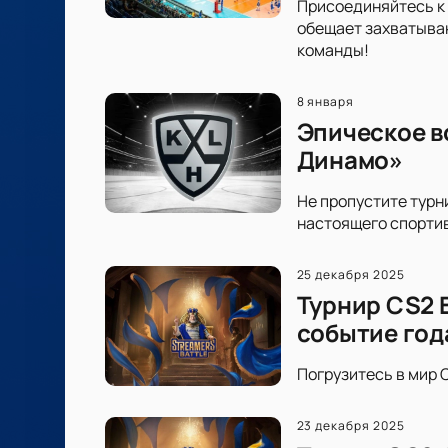
Присоединяйтесь к 
обещает захватываю
команды!
8 января
Эпическое в
Динамо»
Не пропустите турн
настоящего спортив
25 декабря 2025
Турнир CS2 
событие год
Погрузитесь в мир C
23 декабря 2025