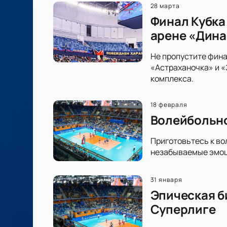
28 марта
Финал Кубка
арене «Дин
Не пропустите фина
«Астраханочка» и 
комплекса.
18 февраля
Волейбольно
Приготовьтесь к во
незабываемые эмоци
31 января
Эпическая б
Суперлиге