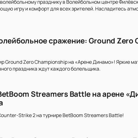
волейбольному празднику в Волейбольном центре Филёвск
щую игру и комфорт для всех зрителей. Насладитесь атм
олейбольное сражение: Ground Zero 
ир Ground Zero Championship на «Арене Динамо»! Яркие м
ного праздника ждут каждого болельщика.
BetBoom Streamers Battle на арене «
а
ounter-Strike 2 на турнире BetBoom Streamers Battle!