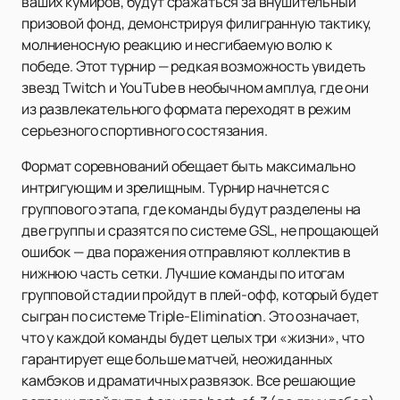
ваших кумиров, будут сражаться за внушительный
призовой фонд, демонстрируя филигранную тактику,
молниеносную реакцию и несгибаемую волю к
победе. Этот турнир — редкая возможность увидеть
звезд Twitch и YouTube в необычном амплуа, где они
из развлекательного формата переходят в режим
серьезного спортивного состязания.
Формат соревнований обещает быть максимально
интригующим и зрелищным. Турнир начнется с
группового этапа, где команды будут разделены на
две группы и сразятся по системе GSL, не прощающей
ошибок — два поражения отправляют коллектив в
нижнюю часть сетки. Лучшие команды по итогам
групповой стадии пройдут в плей-офф, который будет
сыгран по системе Triple-Elimination. Это означает,
что у каждой команды будет целых три «жизни», что
гарантирует еще больше матчей, неожиданных
камбэков и драматичных развязок. Все решающие