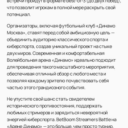
встречи пройдут в формате best-of-3 (до двух побед),
что позволит игрокам в полной мере раскрыть свой
потенциал.
Организаторы, включая футбольный клуб «Динамо
Москва», ставят перед собой амбициозную цель —
объединить аудиторию классического спорта и
киберспорта, создав уникальный проект на стыке
двух миров. Современная и комфортабельная
Волейбольная арена «Динамо» идеально подходит
для проведения такого масштабного мероприятия,
обеспечивая отличный обзор с любого места и
позволяя каждому зрителю почувствовать себя
частью этого грандиозного события.
Не упустите свой шанс стать свидетелем
исторического противостояния, поддержать
любимых стримеров и зарядиться невероятной
энергией киберспорта. BetBoom Streamers Battle на
«Арене Динамо» — это больше, чем просто турнир.